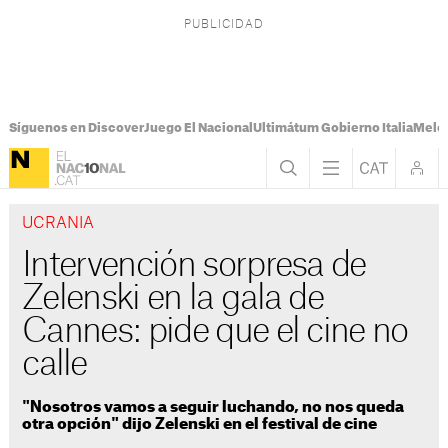
Síguenos en Discover
Juego El Nacional
Ultimátum Gobierno Italia
Melon
UCRANIA
Intervención sorpresa de
Zelenski en la gala de
Cannes: pide que el cine no
calle
"Nosotros vamos a seguir luchando, no nos queda
otra opción" dijo Zelenski en el festival de cine