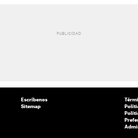
Escríbenos
Térmi
Sitemap
Polít
Polít
Prefe
Admin