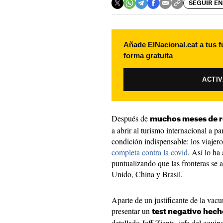
SEGUIR EN
Añade ElNacional.cat a tus f
forma gratuita
ACTI
Después de
muchos meses de r
a abrir al turismo internacional a p
condición indispensable: los viajer
completa contra la covid
. Así lo ha
puntualizando que las fronteras se a
Unido, China y Brasil.
Aparte de un justificante de la vacu
presentar un
test negativo hecho
detallado Jeff Zients, jefe del equi