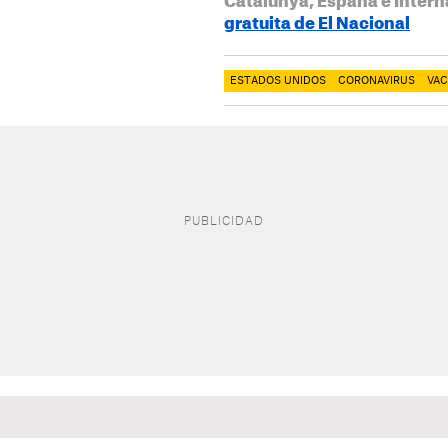
Catalunya, España e Intern
gratuita de El Nacional
ESTADOS UNIDOS
CORONAVIRUS
VA