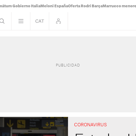
mátum Gobierno Italia
Meloni España
Oferta Rodri Barça
Marrueco menor
CORONAVIRUS