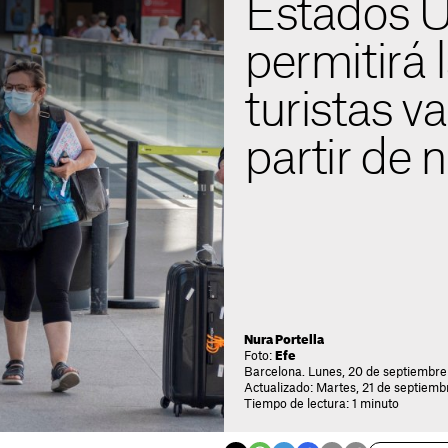
Estados U
permitirá 
turistas 
partir de 
Nura Portella
Foto:
Efe
Barcelona. Lunes, 20 de septiembre
Actualizado: Martes, 21 de septiemb
Tiempo de lectura: 1 minuto