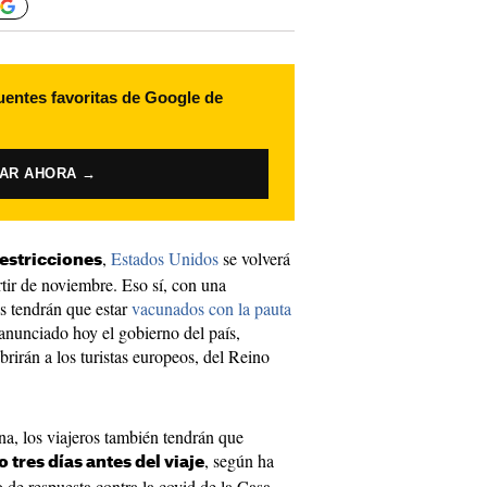
uentes favoritas de Google de
VAR AHORA →
,
Estados Unidos
se volverá
estricciones
artir de noviembre. Eso sí, con una
os tendrán que estar
vacunados con la pauta
 anunciado hoy el gobierno del país,
brirán a los turistas europeos, del Reino
na, los viajeros también tendrán que
, según ha
 tres días antes del viaje
po de respuesta contra la covid de la Casa