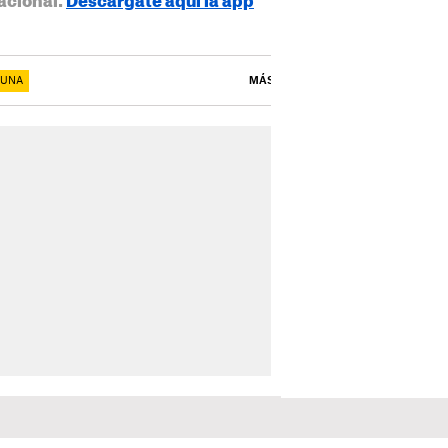
acional.
Descárgate aquí la app
CUNA
MÁS