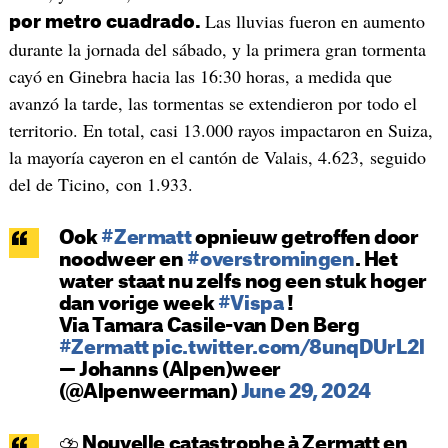
Las lluvias fueron en aumento
por metro cuadrado.
durante la jornada del sábado, y la primera gran tormenta
cayó en Ginebra hacia las 16:30 horas, a medida que
avanzó la tarde, las tormentas se extendieron por todo el
territorio. En total, casi 13.000 rayos impactaron en Suiza,
la mayoría cayeron en el cantón de Valais, 4.623, seguido
del de Ticino, con 1.933.
Ook
#Zermatt
opnieuw getroffen door
noodweer en
#overstromingen
. Het
water staat nu zelfs nog een stuk hoger
dan vorige week
#Vispa
!
Via Tamara Casile-van Den Berg
#Zermatt
pic.twitter.com/8unqDUrL2l
— Johanns (Alpen)weer
(@Alpenweerman)
June 29, 2024
⛈️ Nouvelle catastrophe à Zermatt en