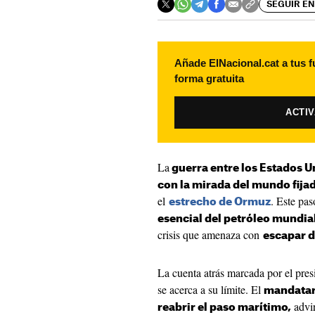
SEGUIR EN
Añade ElNacional.cat a tus f
forma gratuita
ACTI
La
guerra entre los Estados Un
con la mirada del mundo fija
el
. Este pas
estrecho de Ormuz
esencial del petróleo mundia
crisis que amenaza con
escapar d
La cuenta atrás marcada por el pre
se acerca a su límite. El
mandatari
advir
reabrir el paso marítimo,