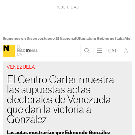
Síguenos en Discover
Juego El Nacional
Ultimátum Gobierno Italia
Melon
VENEZUELA
El Centro Carter muestra
las supuestas actas
electorales de Venezuela
que dan la victoria a
González
Las actas mostrarían que Edmundo González