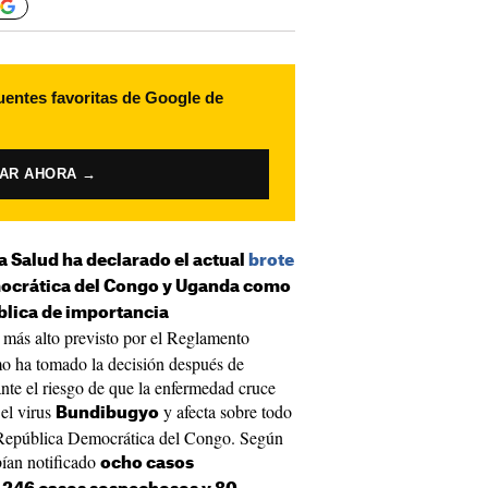
uentes favoritas de Google de
VAR AHORA →
a Salud ha declarado el actual
brote
mocrática del Congo y Uganda como
blica de importancia
a más alto previsto por el Reglamento
mo ha tomado la decisión después de
ante el riesgo de que la enfermedad cruce
 el virus
y afecta sobre todo
Bundibugyo
 la República Democrática del Congo. Según
ían notificado
ocho casos