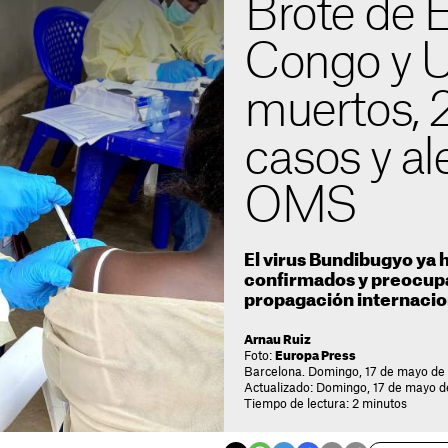
Brote de É
Congo y 
muertos, 
casos y al
OMS
El virus Bundibugyo ya 
confirmados y preocupa
propagación internacio
Arnau Ruiz
Foto:
Europa Press
Barcelona. Domingo, 17 de mayo de
Actualizado: Domingo, 17 de mayo d
Tiempo de lectura: 2 minutos