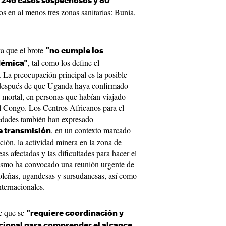
, 246 casos sospechosos y 80
dos en al menos tres zonas sanitarias: Bunia,
ya que el brote
"no cumple los
, tal como los define el
démica"
 La preocupación principal es la posible
 después de que Uganda haya confirmado
 mortal, en personas que habían viajado
l Congo. Los Centros Africanos para el
edades también han expresado
, en un contexto marcado
e transmisión
ión, la actividad minera en la zona de
s afectadas y las dificultades para hacer el
nismo ha convocado una reunión urgente de
oleñas, ugandesas y sursudanesas, así como
ternacionales.
e que se
"requiere coordinación y
cional para comprender el alcance