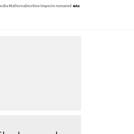
edia Mallorca
Destino imperio romano
Eclipse solar mapa
Precio de la luz
MÁS