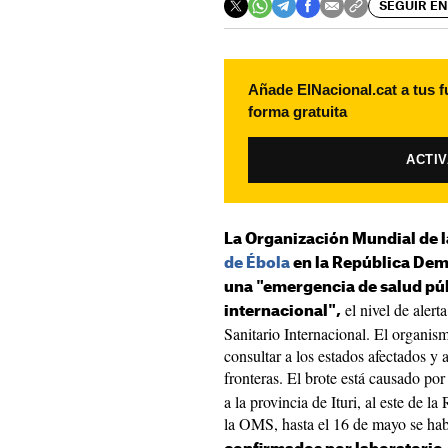
SEGUIR EN
Añade ElNacional.cat a tus f
forma gratuita
ACTI
La Organización Mundial de l
de Ébola
en la República De
una "emergencia de salud pú
el nivel de alert
internacional",
Sanitario Internacional. El organis
consultar a los estados afectados y 
fronteras. El brote está causado por
a la provincia de Ituri, al este de
la OMS, hasta el 16 de mayo se hab