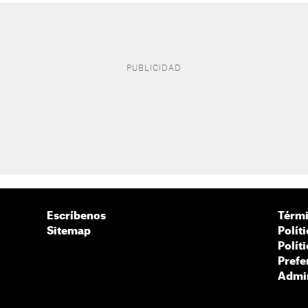
Escríbenos
Térmi
Sitemap
Polít
Polít
Prefe
Admin