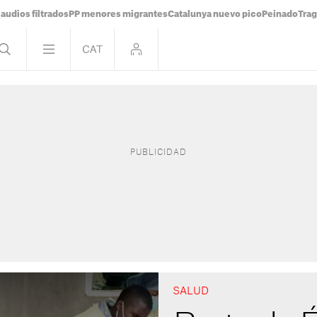
audios filtrados
PP menores migrantes
Catalunya nuevo pico
Peinado
Trag
SALUD