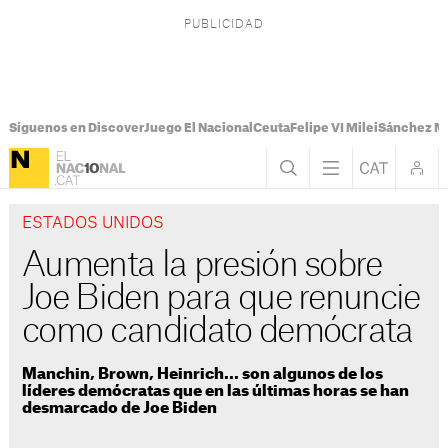
Síguenos en Discover
Juego El Nacional
Ceuta
Felipe VI Milei
Sánchez M
ESTADOS UNIDOS
Aumenta la presión sobre
Joe Biden para que renuncie
como candidato demócrata
Manchin, Brown, Heinrich... son algunos de los
líderes demócratas que en las últimas horas se han
desmarcado de Joe Biden