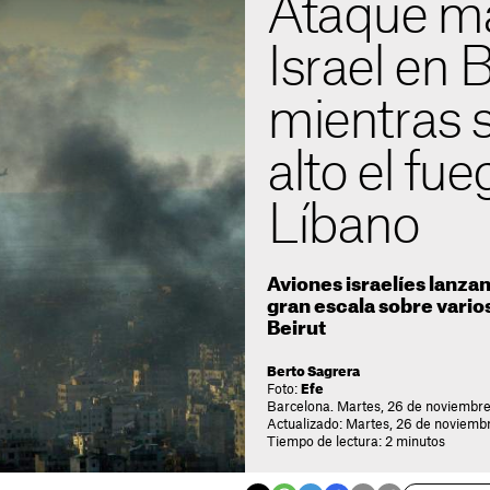
Ataque ma
Israel en B
mientras s
alto el fue
Líbano
Aviones israelíes lanza
gran escala sobre vario
Beirut
Berto Sagrera
Foto:
Efe
Barcelona. Martes, 26 de noviembre
Actualizado: Martes, 26 de noviemb
Tiempo de lectura: 2 minutos