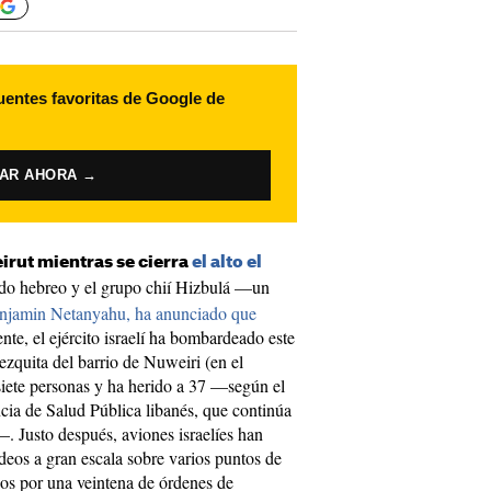
uentes favoritas de Google de
VAR AHORA →
irut mientras se cierra
el alto el
tado hebreo y el grupo chií Hizbulá —un
Benjamin Netanyahu, ha anunciado que
e, el ejército israelí ha bombardeado este
zquita del barrio de Nuweiri (en el
siete personas y ha herido a 37 —según el
ia de Salud Pública libanés, que continúa
—. Justo después, aviones israelíes han
eos a gran escala sobre varios puntos de
idos por una veintena de órdenes de