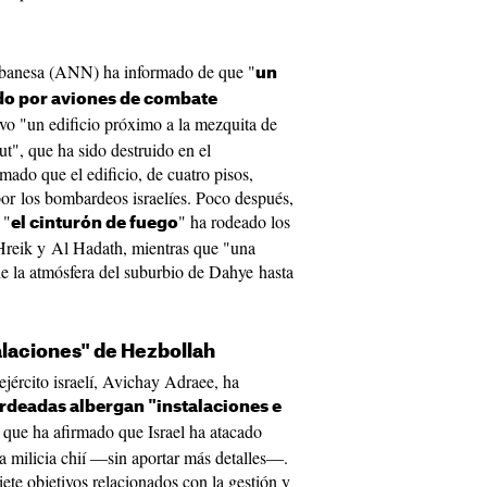
ibanesa (ANN) ha informado de que "
un
do por aviones de combate
vo "un edificio próximo a la mezquita de
t", que ha sido destruido en el
mado que el edificio, de cuatro pisos,
or los bombardeos israelíes. Poco después,
 "
" ha rodeado los
el cinturón de fuego
 Hreik y Al Hadath, mientras que "una
de la atmósfera del suburbio de Dahye hasta
laciones" de Hezbollah
ejército israelí, Avichay Adraee, ha
rdeadas albergan "instalaciones e
s que ha afirmado que Israel ha atacado
a milicia chií —sin aportar más detalles—.
ete objetivos relacionados con la gestión y