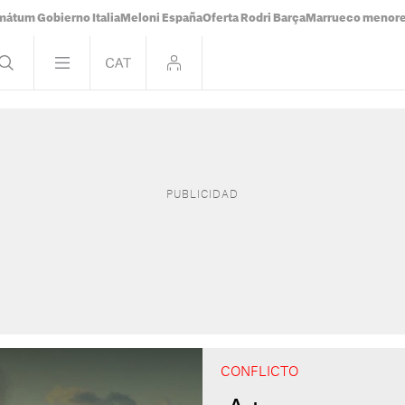
mátum Gobierno Italia
Meloni España
Oferta Rodri Barça
Marrueco menor
CONFLICTO