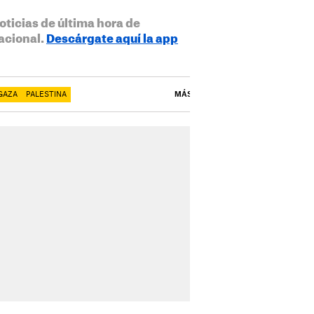
oticias de última hora de
acional.
Descárgate aquí la app
GAZA
PALESTINA
MÁS