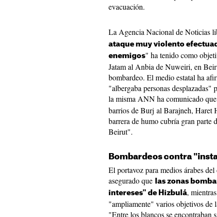
evacuación.
La Agencia Nacional de Noticias l
ataque muy violento efectua
" ha tenido como objeti
enemigos
Jatam al Anbia de Nuweiri, en Beiru
bombardeo. El medio estatal ha afir
"albergaba personas desplazadas" p
la misma ANN ha comunicado que
barrios de Burj al Barajneh, Haret
barrera de humo cubría gran parte 
Beirut".
Bombardeos contra "insta
El portavoz para medios árabes del 
asegurado que
las zonas bomba
, mientra
intereses" de Hizbulá
"ampliamente" varios objetivos de l
"Entre los blancos se encontraban si