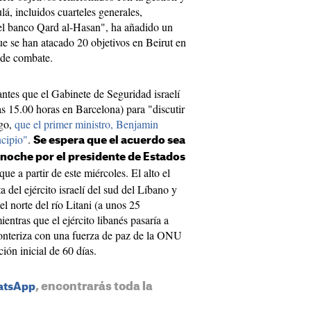
á, incluidos cuarteles generales,
el banco Qard al-Hasan", ha añadido un
e se han atacado 20 objetivos en Beirut en
 de combate.
ntes que el Gabinete de Seguridad israelí
las 15.00 horas en Barcelona) para "discutir
ego,
que el primer ministro, Benjamin
ncipio"
.
Se espera que el acuerdo sea
 noche por el presidente de Estados
que a partir de este miércoles. El alto el
 del ejército israelí del sud del Líbano y
l norte del río Litani (a unos 25
mientras que el ejército libanés pasaría a
ronteriza con una fuerza de paz de la ONU
ción inicial de 60 días.
, encontrarás toda la
hatsApp