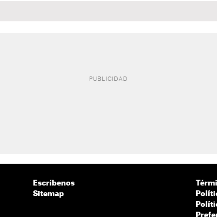
Escríbenos
Térmi
Sitemap
Polít
Polít
Prefe