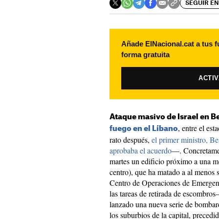
SEGUIR EN
Añade ElNacional.cat a tus f
forma gratuita
ACTI
Ataque masivo de Israel en Be
, entre el es
fuego en el Líbano
rato después,
el primer ministro, 
aprobaba el acuerdo
—. Concretament
martes un edificio próximo a una me
centro), que ha matado a al menos 
Centro de Operaciones de Emergenc
las tareas de retirada de escombros
lanzado una nueva serie de bombard
los suburbios de la capital, preced