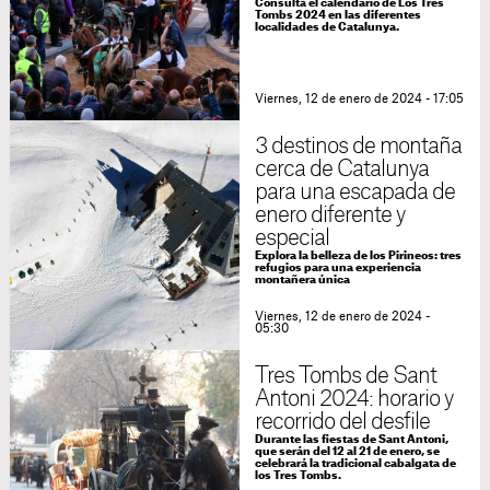
Consulta el calendario de Los Tres
Tombs 2024 en las diferentes
localidades de Catalunya.
Viernes, 12 de enero de 2024 - 17:05
3 destinos de montaña
cerca de Catalunya
para una escapada de
enero diferente y
especial
Explora la belleza de los Pirineos: tres
refugios para una experiencia
montañera única
Viernes, 12 de enero de 2024 -
05:30
Tres Tombs de Sant
Antoni 2024: horario y
recorrido del desfile
Durante las fiestas de Sant Antoni,
que serán del 12 al 21 de enero, se
celebrará la tradicional cabalgata de
los Tres Tombs.