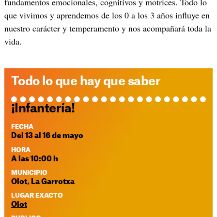
fundamentos emocionales, cognitivos y motrices. Todo lo
que vivimos y aprendemos de los 0 a los 3 años influye en
nuestro carácter y temperamento y nos acompañará toda la
vida.
Todo lo que hay que saber
¡Infantería!
FECHA
Del 13 al 16 de mayo
HORA
A las 10:00 h
MUNICIPIO
Olot, La Garrotxa
LUGAR EXACTO
Olot