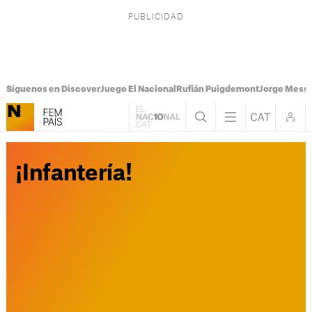
Síguenos en Discover
Juego El Nacional
Rufián Puigdemont
Jorge Messi
¡Infantería!