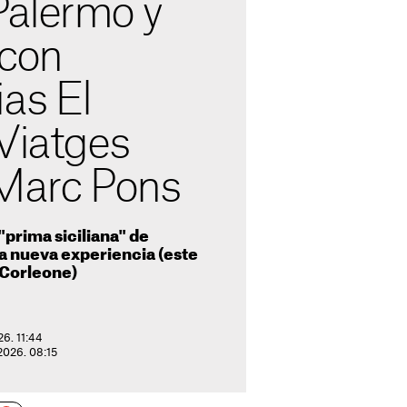
alermo y
 con
as El
Viatges
 Marc Pons
"prima siciliana" de
na nueva experiencia (este
 Corleone)
26. 11:44
 2026. 08:15