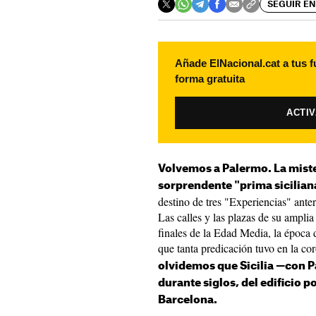
SEGUIR EN
Añade ElNacional.cat a tus f
forma gratuita
ACTI
Volvemos a Palermo. La misteri
sorprendente "prima sicilian
destino de tres "Experiencias" ante
Las calles y las plazas de su amplia 
finales de la Edad Media, la época 
que tanta predicación tuvo en la c
olvidemos que Sicilia —con P
durante siglos, del edificio p
Barcelona.