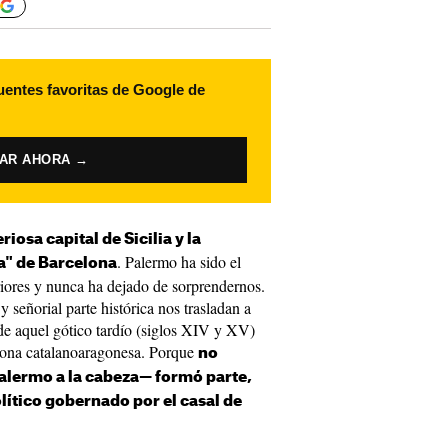
uentes favoritas de Google de
VAR AHORA →
osa capital de Sicilia y la
. Palermo ha sido el
a" de Barcelona
riores y nunca ha dejado de sorprendernos.
y señorial parte histórica nos trasladan a
de aquel gótico tardío (siglos XIV y XV)
orona catalanoaragonesa. Porque
no
alermo a la cabeza— formó parte,
olítico gobernado por el casal de