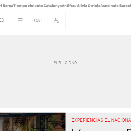
i Barça
Tiempo violento Catalunya
Antifrau Sílvia Orriols
Asesinato Barce
EXPERIENCIAS EL NACION