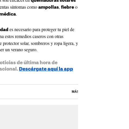
quemaduras solares
esentas síntomas como
,
o
ampollas
fiebre
.
 médica
es necesario para proteger tu piel de
idad
a estos remedios caseros con otras
 protector solar, sombreros y ropa ligera, y
ner un verano seguro.
oticias de última hora de
acional.
Descárgate aquí la app
MÁS