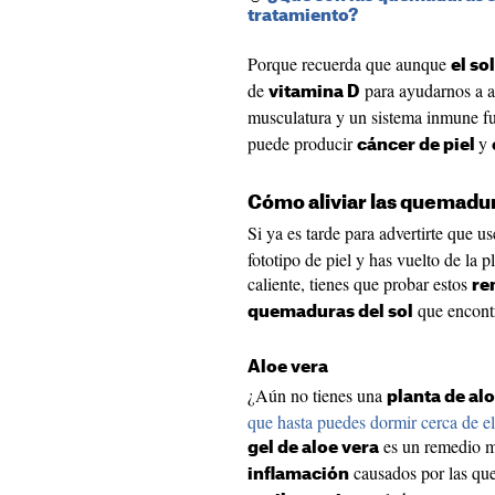
tratamiento?
Porque recuerda que aunque
el so
de
para ayudarnos a ab
vitamina D
musculatura y un sistema inmune fu
puede producir
y
cáncer de piel
Cómo aliviar las quemadur
Si ya es tarde para advertirte que us
fototipo de piel y has vuelto de la p
caliente, tienes que probar estos
re
que encont
quemaduras del sol
Aloe vera
¿Aún no tienes una
planta de al
que hasta puedes dormir cerca de el
es un remedio m
gel de aloe vera
causados por las qu
inflamación