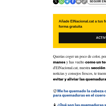
SEGUIR EN
Añade ElNacional.cat a tus f
forma gratuita
ACTI
Querías coger un poco de color, pe
y has vuelto
manos
como un t
d'ElNacional.cat, nuestra
sección
noticias y consejos frescos, te trae
evitar y aliviar las quemadura
🥵
Me he quemado la cabeza c
para quemaduras en el cuero
🧴
¿Qué son las quemaduras so