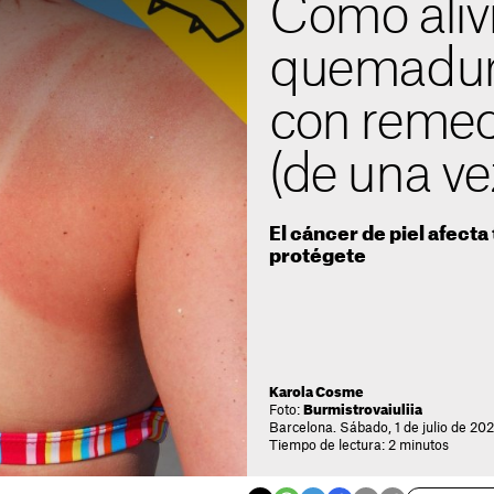
Cómo alivi
quemadura
con remed
(de una ve
El cáncer de piel afecta
protégete
Karola Cosme
Foto:
Burmistrovaiuliia
Barcelona. Sábado, 1 de julio de 20
Tiempo de lectura: 2 minutos