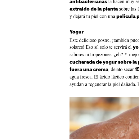
la hacen muy se
antibacterianas
sobre las á
extraído de la planta
y dejará tu piel con una
película 
Yogur
Este delicioso postre, ¡también pu
solares! Eso sí, solo te servirá el
yo
sabores ni tropezones, ¿eh? Y mejo
cucharada de yogur sobre la 
, déjalo secar
fuera una crema
1
agua fresca. El ácido láctico conti
ayudan a regenerar la piel dañada. 