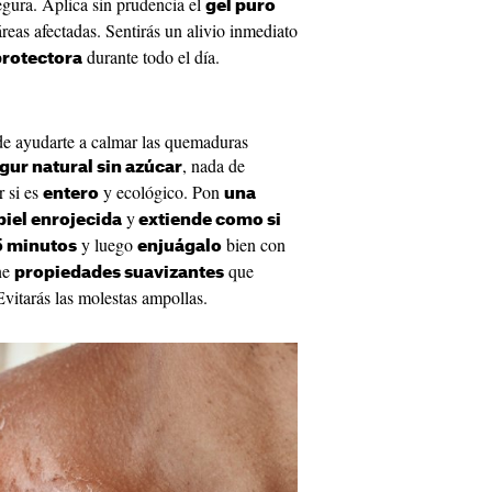
gura. Aplica sin prudencia el
gel puro
reas afectadas. Sentirás un alivio inmediato
durante todo el día.
protectora
ede ayudarte a calmar las quemaduras
, nada de
gur natural sin azúcar
r si es
y ecológico. Pon
entero
una
y
piel enrojecida
extiende como si
y luego
bien con
5 minutos
enjuágalo
ene
que
propiedades suavizantes
Evitarás las molestas ampollas.