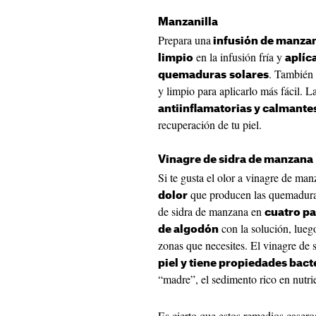
Manzanilla
Prepara una
infusión de manzan
en la infusión fría y
limpio
aplíc
. También 
quemaduras
solares
y limpio para aplicarlo más fácil. L
antiinflamatorias y calmante
recuperación de tu piel.
Vinagre de sidra de manzana
Si te gusta el olor a vinagre de ma
que producen las quemadura
dolor
de sidra de manzana en
cuatro pa
con la solución, lue
de algodón
zonas que necesites. El vinagre de
piel y tiene propiedades bact
“madre”, el sedimento rico en nutri
Es cierto que estos remedios casero