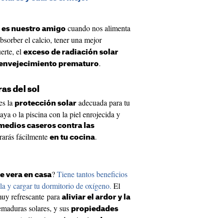
cuando nos alimenta
l es nuestro amigo
sorber el calcio, tener una mejor
erte, el
exceso de radiación solar
.
envejecimiento prematuro
as del sol
es la
adecuada para tu
protección solar
laya o la piscina con la piel enrojecida y
medios caseros contra las
rarás fácilmente
.
en tu cocina
?
Tiene tantos beneficios
oe vera en casa
la y cargar tu dormitorio de oxígeno.
El
uy refrescante para
aliviar el ardor y la
emaduras solares, y sus
propiedades