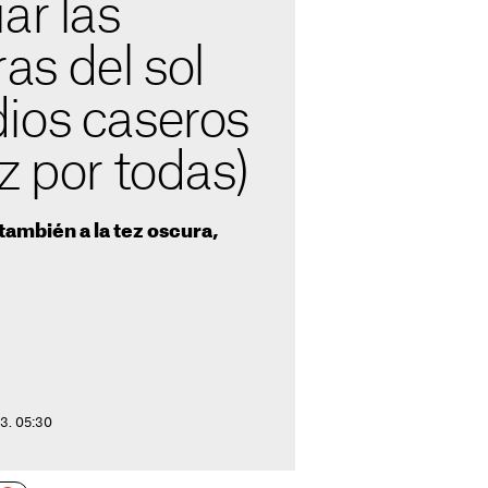
ar las
s del sol
ios caseros
z por todas)
 también a la tez oscura,
23. 05:30