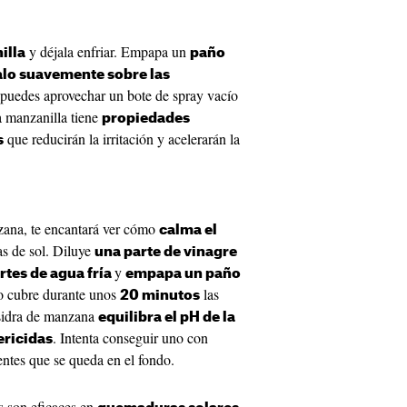
y déjala enfriar. Empapa un
illa
paño
alo suavemente sobre las
puedes aprovechar un bote de spray vacío
a manzanilla tiene
propiedades
que reducirán la irritación y acelerarán la
s
nzana, te encantará ver cómo
calma el
s de sol. Diluye
una parte de vinagre
y
rtes de agua fría
empapa un paño
go cubre durante unos
las
20 minutos
 sidra de manzana
equilibra el pH de la
. Intenta conseguir uno con
ericidas
entes que se queda en el fondo.
s son eficaces en