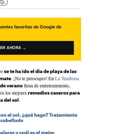
uentes favoritas de Google de
VAR AHORA →
ro
se te ha ido el día de playa de las
. ¡No te preocupes! En
La
Tumbona
omate
llena de entretenimiento,
 de verano
mos los mejores
remedios caseros para
.
s del sol
on el sol, ¿qué hago? Tratamiento
 cabelludo
lares y cuál es el mejor