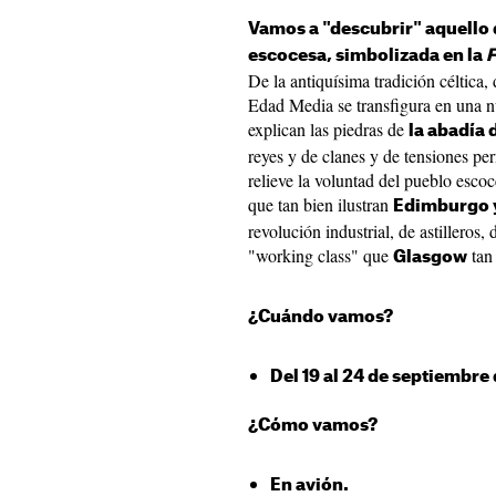
Vamos a "descubrir" aquello
escocesa, simbolizada en la
F
De la antiquísima tradición céltica,
Edad Media se transfigura en una n
explican las piedras de
la abadía 
reyes y de clanes y de tensiones pe
relieve la voluntad del pueblo esco
que tan bien ilustran
Edimburgo y
revolución industrial, de astilleros,
"working class" que
tan
Glasgow
¿Cuándo vamos?
Del 19 al 24 de septiembre
¿Cómo vamos?
En avión.