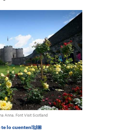
reina Anna. Font Visit Scotland
 te lo cuenten!🙌🏼