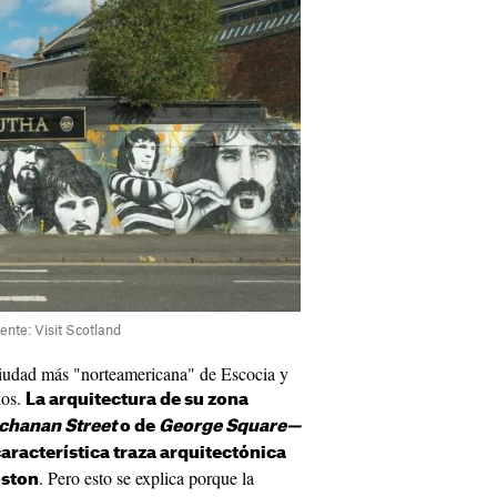
ente: Visit Scotland
iudad más "norteamericana" de Escocia y
dos.
La arquitectura de su zona
chanan Street
o de
George Square—
característica traza arquitectónica
. Pero esto se explica porque la
oston