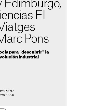
 Edimburgo,
encias El
Viatges
 Marc Pons
ocia para "descubrir" la
evolución industrial
026. 10:37
2026. 10:56