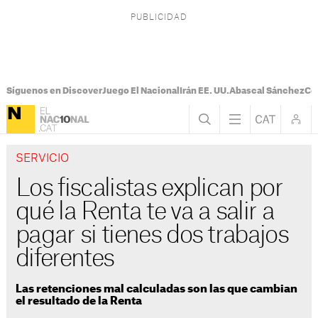
Síguenos en Discover
Juego El Nacional
Irán EE. UU.
Abascal Sánchez
Con
SERVICIO
Los fiscalistas explican por
qué la Renta te va a salir a
pagar si tienes dos trabajos
diferentes
Las retenciones mal calculadas son las que cambian
el resultado de la Renta