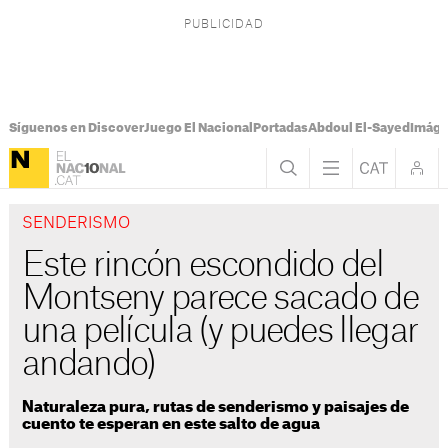
Síguenos en Discover
Juego El Nacional
Portadas
Abdoul El-Sayed
Imáge
SENDERISMO
Este rincón escondido del
Montseny parece sacado de
una película (y puedes llegar
andando)
Naturaleza pura, rutas de senderismo y paisajes de
cuento te esperan en este salto de agua