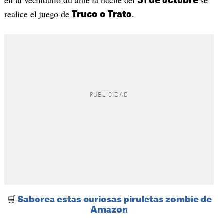
en tu vecindario durante la noche del
se
31 de octubre
realice el juego de
.
Truco o Trato
🛒
Saborea estas curiosas piruletas zombie de
Amazon