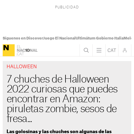
Síguenos en Discover
Juego El Nacional
Ultimátum Gobierno Italia
Melon
HALLOWEEN
7 chuches de Halloween
2022 curiosas que puedes
encontrar en Amazon:
piruletas zombie, sesos de
fresa...
Las golosinas y las chuches son algunas de las