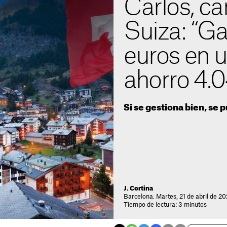
Carlos, c
Suiza: “G
euros en 
ahorro 4.0
Si se gestiona bien, se
J. Cortina
Barcelona. Martes, 21 de abril de 20
Tiempo de lectura: 3 minutos