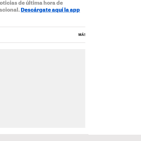
oticias de última hora de
acional.
Descárgate aquí la app
MÁS