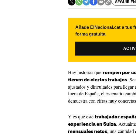
SEGUIR EN
Añade ElNacional.cat a tus f
forma gratuita
ACTI
Hay historias que
rompen por c
. Se
tienen de ciertos trabajos
ajustados y dificultades para llega
fuera de España, el escenario cambi
demuestra con cifras muy concretas
Y es que este
trabajador españ
. Actualm
experiencia en Suiza
, una cantidad
mensuales netos