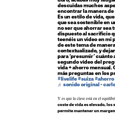
duro, acabas muy fatiga
descuidas muchos aspec
encontrar la manera de d
Es un estilo de vida, qu
que sea sostenible en u
no ser que ahorrar sea t
dispuesto al sacrificio 
teenéis un video en mi 
de este tema de manera
contextualizado, y deja
para ‘presumir’ cuánto a
segundo vídeo del preg
vida + ahorro mensual. 
más preguntas en los pró
#livelife
#suiza
#ahorro
♬ sonido original - carl
Y es que la clave está en el equilibr
coste de vida es elevado, los 
permite mantener un margen