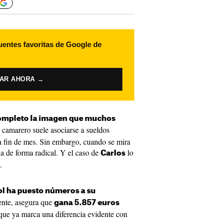
uentes favoritas de Google de
VAR AHORA →
ompleto la imagen que muchos
r camarero suele asociarse a sueldos
r a fin de mes. Sin embargo, cuando se mira
a de forma radical. Y el caso de
lo
Carlos
.
ol ha puesto números a su
ente, asegura que
gana 5.857 euros
 que ya marca una diferencia evidente con