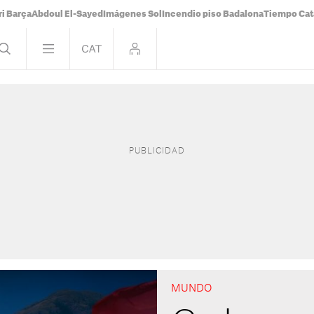
i Barça
Abdoul El-Sayed
Imágenes Sol
Incendio piso Badalona
Tiempo Cat
MUNDO