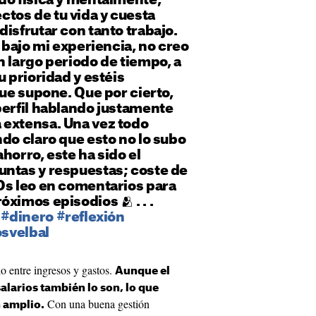
do física y mentalmente,
tos de tu vida y cuesta
isfrutar con tanto trabajo.
e bajo mi experiencia, no creo
n largo periodo de tiempo, a
u prioridad y estéis
que supone. Que por cierto,
perfil hablando justamente
 extensa. Una vez todo
ndo claro que esto no lo subo
horro, este ha sido el
untas y respuestas; coste de
Os leo en comentarios para
ximos episodios 🫂 . . .
#dinero
#reflexión
osvelbal
io entre ingresos y gastos.
Aunque el
salarios también lo son, lo que
Con una buena gestión
 amplio.