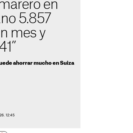
amarero en
ano 5.857
un mes y
41”
 puede ahorrar mucho en Suiza
26. 12:45