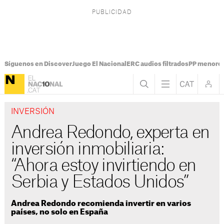
Síguenos en Discover
Juego El Nacional
ERC audios filtrados
PP menores
INVERSIÓN
Andrea Redondo, experta en
inversión inmobiliaria:
“Ahora estoy invirtiendo en
Serbia y Estados Unidos”
Andrea Redondo recomienda invertir en varios
países, no solo en España