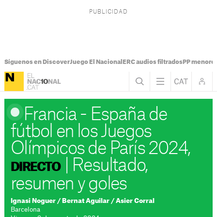
Síguenos en Discover
Juego El Nacional
ERC audios filtrados
PP menores
Francia - España de
fútbol en los Juegos
Olímpicos de París 2024,
|
Resultado,
DIRECTO
resumen y goles
Ignasi Noguer
/
Bernat Aguilar / Asier Corral
Barcelona