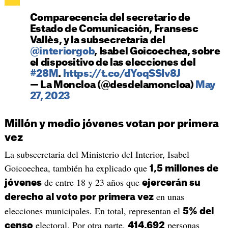
Comparecencia del secretario de
Estado de Comunicación, Fransesc
Vallès, y la subsecretaria del
@interiorgob
, Isabel Goicoechea, sobre
el dispositivo de las elecciones del
#28M
.
https://t.co/dYoqSSIv8J
— La Moncloa (@desdelamoncloa)
May
27, 2023
Millón y medio jóvenes votan por primera
vez
La subsecretaria del Ministerio del Interior, Isabel
Goicoechea, también ha explicado que
1,5 millones de
de entre 18 y 23 años que
jóvenes
ejercerán su
en unas
derecho al voto por primera vez
elecciones municipales. En total, representan el
5% del
electoral. Por otra parte,
personas
censo
414.692