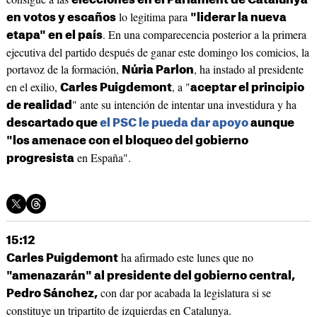
elecciones en el Parlament de Catalunya
lo legitima para
en votos y escaños
"liderar la nueva
. En una comparecencia posterior a la primera
etapa" en el país
ejecutiva del partido después de ganar este domingo los comicios, la
portavoz de la formación,
, ha instado al presidente
Núria Parlon
en el exilio,
, a "
Carles Puigdemont
aceptar el principio
" ante su intención de intentar una investidura y ha
de realidad
descartado que
el PSC le pueda dar apoyo
aunque
"los amenace con el bloqueo del gobierno
en España".
progresista
15:12
ha afirmado este lunes que no
Carles Puigdemont
"amenazarán" al presidente del gobierno central,
con dar por acabada la legislatura si se
Pedro Sánchez,
constituye un tripartito de izquierdas en Catalunya.