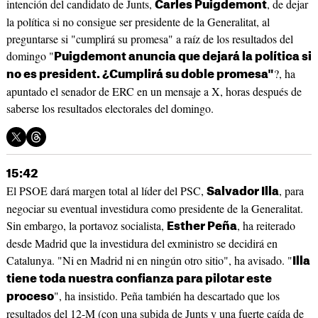
intención del candidato de Junts,
, de dejar
Carles Puigdemont
la política si no consigue ser presidente de la Generalitat, al
preguntarse si "cumplirá su promesa" a raíz de los resultados del
domingo "
Puigdemont anuncia que dejará la política si
?, ha
no es president. ¿Cumplirá su doble promesa"
apuntado el senador de ERC en un mensaje a X, horas después de
saberse los resultados electorales del domingo.
15:42
El PSOE dará margen total al líder del PSC,
, para
Salvador Illa
negociar su eventual investidura como presidente de la Generalitat.
Sin embargo, la portavoz socialista,
, ha reiterado
Esther Peña
desde Madrid que la investidura del exministro se decidirá en
Catalunya. "Ni en Madrid ni en ningún otro sitio", ha avisado. "
Illa
tiene toda nuestra confianza para pilotar este
", ha insistido. Peña también ha descartado que los
proceso
resultados del 12-M (con una subida de Junts y una fuerte caída de