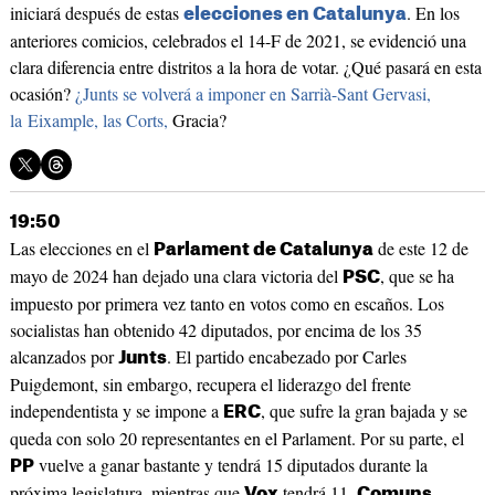
iniciará después de estas
. En los
elecciones en Catalunya
anteriores comicios, celebrados el 14-F de 2021, se evidenció una
clara diferencia entre distritos a la hora de votar. ¿Qué pasará en esta
ocasión?
¿Junts se volverá a imponer en Sarrià-Sant Gervasi,
la Eixample, las Corts,
Gracia?
19:50
Las elecciones en el
de este 12 de
Parlament de Catalunya
mayo de 2024 han dejado una clara victoria del
, que se ha
PSC
impuesto por primera vez tanto en votos como en escaños. Los
socialistas han obtenido 42 diputados, por encima de los 35
alcanzados por
. El partido encabezado por Carles
Junts
Puigdemont, sin embargo, recupera el liderazgo del frente
independentista y se impone a
, que sufre la gran bajada y se
ERC
queda con solo 20 representantes en el Parlament. Por su parte, el
vuelve a ganar bastante y tendrá 15 diputados durante la
PP
próxima legislatura, mientras que
tendrá 11.
Vox
Comuns