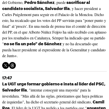
del Gobierno,
, puede
Pedro Sánchez
sacrificar al
, y hacer president a
candidato socialista, Salvador Illa
Carles Puigdemont para seguir en el Palacio de la Moncloa. Dicho
esto, ha recalcado que los votos del PP servirán para "poner punto y
final" al 'procés'. En una rueda de prensa tras el comité de dirección
del PP, en el que Alberto Núñez Feijóo ha sido recibido con aplauso
por los resultados en Catalunya, Sémper ha indicado que su partido
"
y no ha descartado que
no se fía un pelo" de Sánchez
pueda hacer presidente al expresidente de la Generalitat y candidato
de Junts+.
17:47
La UGT urge formar gobierno e insta al líder del PSC,
, "intentar conseguir una mayoría" para la
Salvador Illa
investidura. "Más allá de las siglas, priorizamos que haya políticas
de izquierdas", ha dicho el secretario general del sindicato,
Camil
. El líder de la UGT ha pedido a los partidos que "
Ros
apuesten