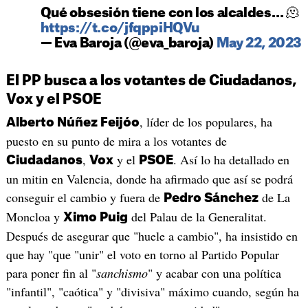
Qué obsesión tiene con los alcaldes… 🫠
https://t.co/jfqppiHQVu
— Eva Baroja (@eva_baroja)
May 22, 2023
El PP busca a los votantes de Ciudadanos,
Vox y el PSOE
, líder de los populares, ha
Alberto Núñez Feijóo
puesto en su punto de mira a los votantes de
,
y el
. Así lo ha detallado en
Ciudadanos
Vox
PSOE
un mitin en Valencia, donde ha afirmado que así se podrá
conseguir el cambio y fuera de
de La
Pedro Sánchez
Moncloa y
del Palau de la Generalitat.
Ximo Puig
Después de asegurar que "huele a cambio", ha insistido en
que hay "que "unir" el voto en torno al Partido Popular
para poner fin al "
sanchismo
" y acabar con una política
"infantil", "caótica" y "divisiva" máximo cuando, según ha