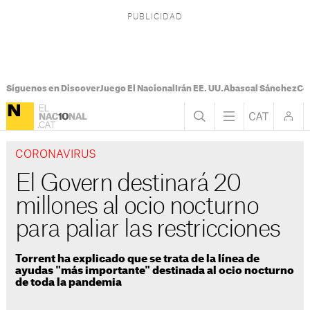
Síguenos en Discover
Juego El Nacional
Irán EE. UU.
Abascal Sánchez
Con
CORONAVIRUS
El Govern destinará 20
millones al ocio nocturno
para paliar las restricciones
Torrent ha explicado que se trata de la línea de
ayudas "más importante" destinada al ocio nocturno
de toda la pandemia