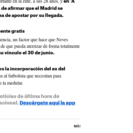
nte en la élite, a sus 28 años, y
en ‘A
 de afirmar que el Madrid se
a de apostar por su llegada.
ente gratis
iencia, un factor que hace que Neves
o de que pueda aterrizar de forma totalmente
su vínculo el 30 de junio.
s la incorporación del ex del
an al futbolista que necesitan para
n la medular.
oticias de última hora de
acional.
Descárgate aquí la app
MÁS