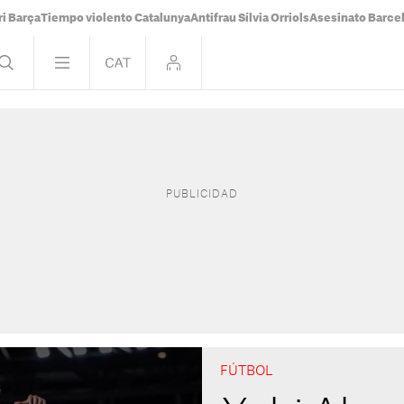
i Barça
Tiempo violento Catalunya
Antifrau Sílvia Orriols
Asesinato Barce
FÚTBOL