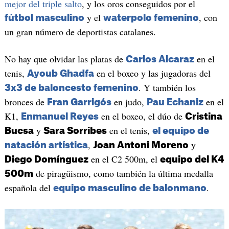
mejor del triple salto
, y los oros conseguidos por el
y el
, con
fútbol masculino
waterpolo femenino
un gran número de deportistas catalanes.
No hay que olvidar las platas de
en el
Carlos Alcaraz
tenis,
en el boxeo y las jugadoras del
Ayoub Ghadfa
. Y también los
3x3 de baloncesto femenino
bronces de
en judo,
en el
Fran Garrigós
Pau Echaniz
K1,
en el boxeo, el dúo de
Enmanuel Reyes
Cristina
y
en el tenis,
Bucsa
Sara Sorribes
el equipo de
,
y
natación artística
Joan Antoni Moreno
en el C2 500m, el
Diego Domínguez
equipo del K4
de piragüismo, como también la última medalla
500m
española del
.
equipo masculino de balonmano