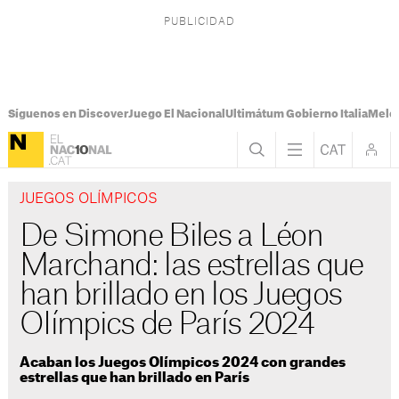
Síguenos en Discover
Juego El Nacional
Ultimátum Gobierno Italia
Melon
JUEGOS OLÍMPICOS
De Simone Biles a Léon
Marchand: las estrellas que
han brillado en los Juegos
OIímpics de París 2024
Acaban los Juegos Olímpicos 2024 con grandes
estrellas que han brillado en París