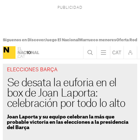
Síguenos en Discover
Juego El Nacional
Marrueco menores
Oferta Rodri
ELECCIONES BARÇA
Se desata la euforia en el
box de Joan Laporta:
celebración por todo lo alto
Joan Laporta y su equipo celebran la más que
probable victoria en las elecciones a la presidencia
del Barça