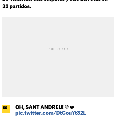
32 partidos.
OH, SANT ANDREU! 💛❤️
pic.twitter.com/DtCouYt32L