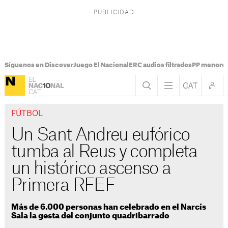
Síguenos en Discover
Juego El Nacional
ERC audios filtrados
PP menores
FÚTBOL
Un Sant Andreu eufórico
tumba al Reus y completa
un histórico ascenso a
Primera RFEF
Más de 6.000 personas han celebrado en el Narcís
Sala la gesta del conjunto quadribarrado