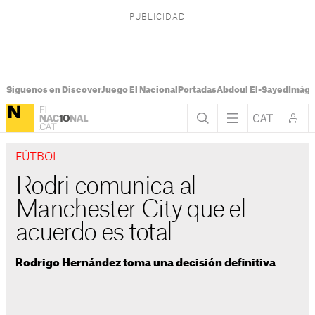
Síguenos en Discover
Juego El Nacional
Portadas
Abdoul El-Sayed
Imáge
FÚTBOL
Rodri comunica al
Manchester City que el
acuerdo es total
Rodrigo Hernández toma una decisión definitiva