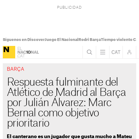
Síguenos en Discover
Juego El Nacional
Rodri Barça
Tiempo violento Ca
BARÇA
Respuesta fulminante del
Atlético de Madrid al Barça
por Julián Álvarez: Marc
Bernal como objetivo
prioritario
El canterano es un jugador que gusta mucho a Mateu