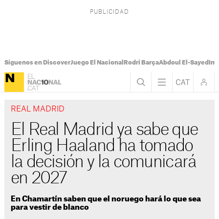
Síguenos en Discover
Juego El Nacional
Rodri Barça
Abdoul El-Sayed
Imá
REAL MADRID
El Real Madrid ya sabe que
Erling Haaland ha tomado
la decisión y la comunicará
en 2027
En Chamartín saben que el noruego hará lo que sea
para vestir de blanco