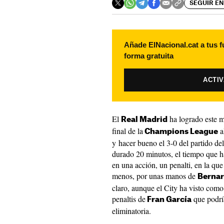
SEGUIR EN
Añade ElNacional.cat a tus f
forma gratuita
ACTI
El
ha logrado este ma
Real Madrid
final de la
a
Champions League
y hacer bueno el 3-0 del partido d
durado 20 minutos, el tiempo que h
en una acción, un penalti, en la qu
menos, por unas manos de
Bernar
claro, aunque el City ha visto com
penaltis de
que podrí
Fran García
eliminatoria.