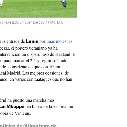
completado un buen partido / Foto: EFE
o la entrada de
por unas molestias
Lunin
ezar, el portero ucraniano ya ha
intervención un disparo raso de Haaland. El
o para marcar el 2-1 y seguir soñando,
ando, consciente de que con 10 era
Real Madrid. Las mejores ocasiones, de
anco, en varios contraataques que no han
drid ha puesto una marcha más,
, en busca de la victoria, un
ian Mbappé
 obra de Vinícius.
oticias de última hora de