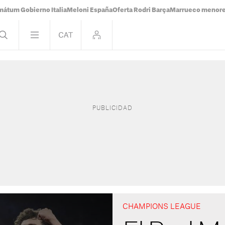
mátum Gobierno Italia
Meloni España
Oferta Rodri Barça
Marrueco menor
CHAMPIONS LEAGUE