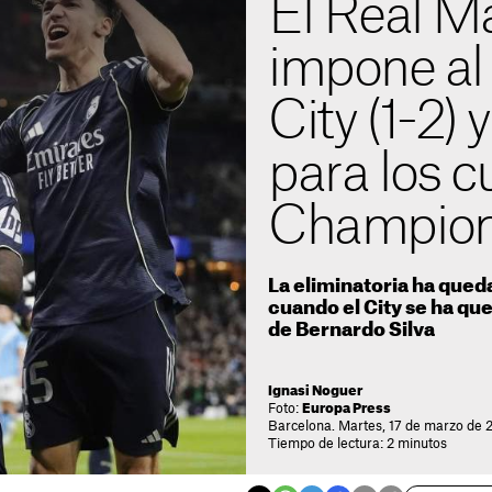
El Real M
impone al
City (1-2) 
para los c
Champio
La eliminatoria ha qued
cuando el City se ha qu
de Bernardo Silva
Ignasi Noguer
Foto:
Europa Press
Barcelona. Martes, 17 de marzo de 
Tiempo de lectura: 2 minutos