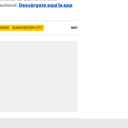
acional.
Descárgate aquí la app
ADRID
MANCHESTER CITY
MÁS