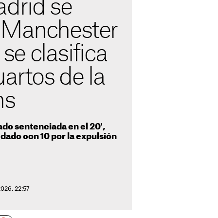
adrid se
 Manchester
y se clasifica
uartos de la
ns
ado sentenciada en el 20',
edado con 10 por la expulsión
2026. 22:57