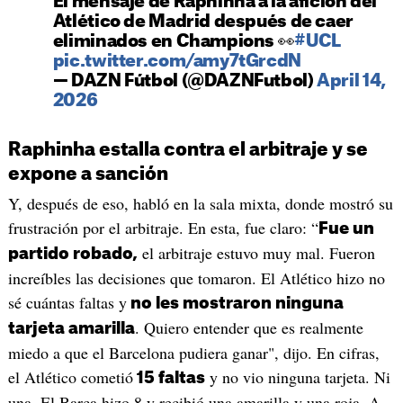
El mensaje de Raphinha a la afición del
Atlético de Madrid después de caer
eliminados en Champions 👀
#UCL
pic.twitter.com/amy7tGrcdN
— DAZN Fútbol (@DAZNFutbol)
April 14,
2026
Raphinha estalla contra el arbitraje y se
expone a sanción
Y, después de eso, habló en la sala mixta, donde mostró su
frustración por el arbitraje. En esta, fue claro: “
Fue un
el arbitraje estuvo muy mal. Fueron
partido robado,
increíbles las decisiones que tomaron. El Atlético hizo no
sé cuántas faltas y
no les mostraron ninguna
. Quiero entender que es realmente
tarjeta amarilla
miedo a que el Barcelona pudiera ganar", dijo. En cifras,
el Atlético cometió
y no vio ninguna tarjeta. Ni
15 faltas
una. El Barça hizo 8 y recibió una amarilla y una roja. A