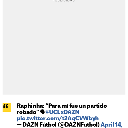
Raphinha: “Para mí fue un partido
robado” 🗣️
#UCLxDAZN
pic.twitter.com/t2AqCVWbyh
— DAZN Fútbol (@DAZNFutbol)
April 14,