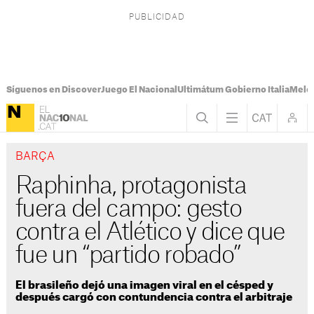
Síguenos en Discover
Juego El Nacional
Ultimátum Gobierno Italia
Melon
BARÇA
Raphinha, protagonista
fuera del campo: gesto
contra el Atlético y dice que
fue un “partido robado”
El brasileño dejó una imagen viral en el césped y
después cargó con contundencia contra el arbitraje