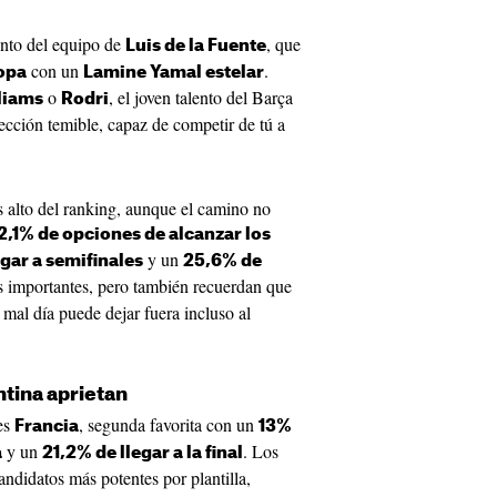
ento del equipo de
, que
Luis de la Fuente
con un
.
opa
Lamine Yamal estelar
o
, el joven talento del Barça
liams
Rodri
ección temible, capaz de competir de tú a
s alto del ranking, aunque el camino no
2,1% de opciones de alcanzar los
y un
gar a semifinales
25,6% de
s importantes, pero también recuerdan que
mal día puede dejar fuera incluso al
ntina aprietan
es
, segunda favorita con un
Francia
13%
y un
. Los
a
21,2% de llegar a la final
andidatos más potentes por plantilla,