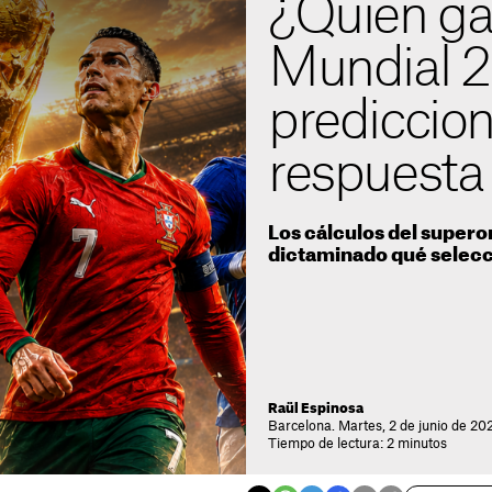
¿Quién ga
Mundial 
prediccion
respuesta
Los cálculos del supero
dictaminado qué selecci
Raül Espinosa
Barcelona. Martes, 2 de junio de 20
Tiempo de lectura: 2 minutos