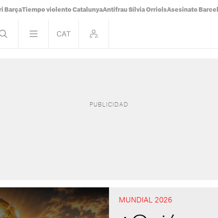
i Barça
Tiempo violento Catalunya
Antifrau Sílvia Orriols
Asesinato Barce
MUNDIAL 2026