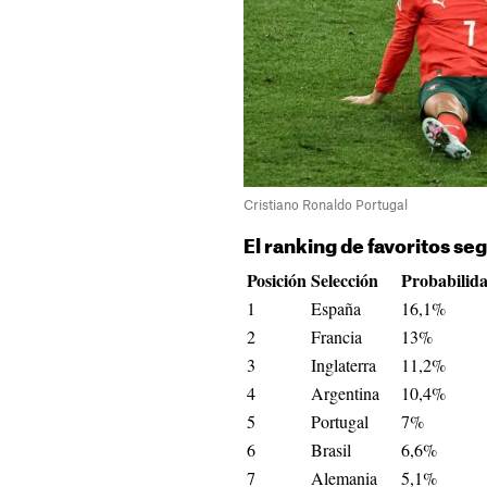
Cristiano Ronaldo Portugal
El ranking de favoritos se
Posición
Selección
Probabilid
1
España
16,1%
2
Francia
13%
3
Inglaterra
11,2%
4
Argentina
10,4%
5
Portugal
7%
6
Brasil
6,6%
7
Alemania
5,1%