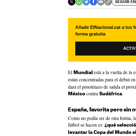
SEGUIR EN
Añade ElNacional.cat a tus f
forma gratuita
ACTI
El
está a la vuelta de la 
Mundial
están concentradas para el debut e
dará el pistoletazo de salida el pr
contra
.
México
Sudáfrica
España, favorita pero sin
Como no podía ser de otra forma, la
fútbol se hacen es:
¿qué selecció
levantar la Copa del Mundo el