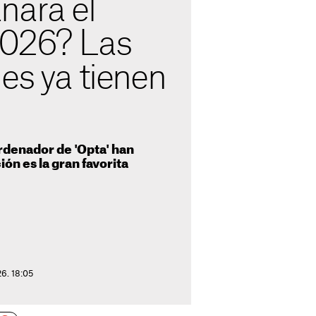
nará el
2026? Las
es ya tienen
rdenador de 'Opta' han
ón es la gran favorita
26. 18:05