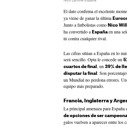
Nico Lamine España
El dato confirma el excelente mom
ya viene de ganar la última
Euroc
Junto a futbolistas como
Nico Wil
ha convertido a
en una sel
España
tú contra cualquier rival.
Las cifras sitúan a España en lo má
será sencillo. Opta le concede un
5
, un
cuartos de final
39% de lle
. Son porcentaje
disputar la final
un Mundial no perdona errores. Un 
equipo más preparado.
Francia, Inglaterra y Arge
La principal amenaza para España 
de opciones de ser campeon
galos vuelven a aparecer entre los c