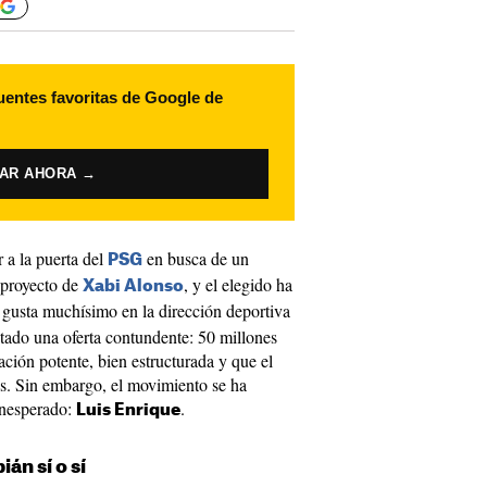
uentes favoritas de Google de
VAR AHORA →
 a la puerta del
en busca de un
PSG
 proyecto de
, y el elegido ha
Xabi Alonso
gusta muchísimo en la dirección deportiva
tado una oferta contundente: 50 millones
ación potente, bien estructurada y que el
os. Sin embargo, el movimiento se ha
inesperado:
.
Luis Enrique
án sí o sí