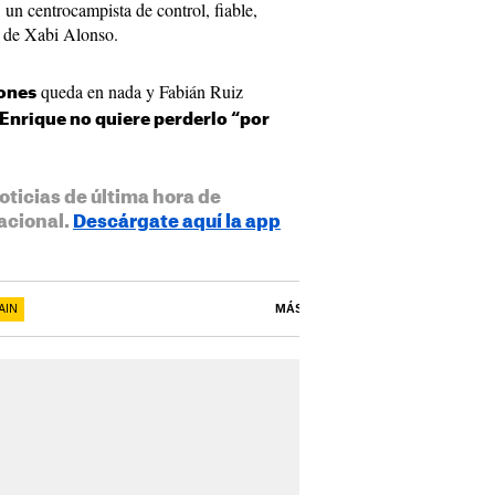
e un centrocampista de control, fiable,
o de Xabi Alonso.
queda en nada y Fabián Ruiz
ones
 Enrique no quiere perderlo “por
oticias de última hora de
acional.
Descárgate aquí la app
AIN
MÁS