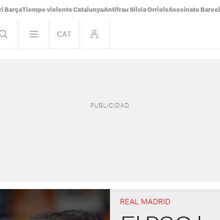
i Barça
Tiempo violento Catalunya
Antifrau Sílvia Orriols
Asesinato Barce
REAL MADRID