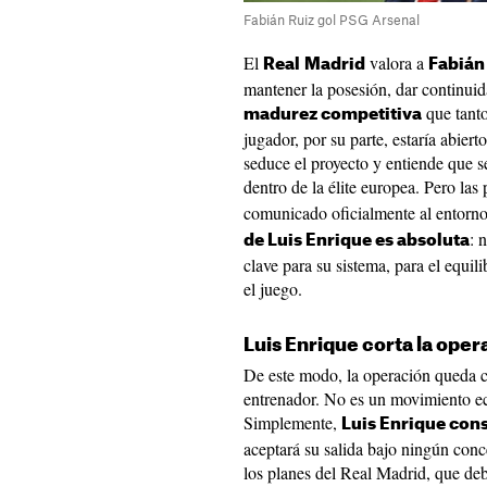
Fabián Ruiz gol PSG Arsenal
El
valora a
Real
Madrid
Fabián
mantener la posesión, dar continuida
que tanto
madurez competitiva
jugador, por su parte, estaría abiert
seduce el proyecto y entiende que se
dentro de la élite europea. Pero las
comunicado oficialmente al entorn
: 
de Luis Enrique es absoluta
clave para su sistema, para el equil
el juego.
Luis Enrique corta la oper
De este modo, la operación queda 
entrenador. No es un movimiento ec
Simplemente,
Luis Enrique con
aceptará su salida bajo ningún conc
los planes del Real Madrid, que de