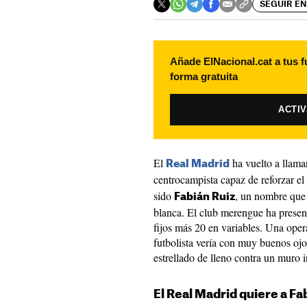
SEGUIR EN
Añade ElNacional.cat a tus f
forma gratuita
ACTI
El
ha vuelto a llamar
Real Madrid
centrocampista capaz de reforzar el
sido
, un nombre que 
Fabián Ruiz
blanca. El club merengue ha presen
fijos más 20 en variables. Una oper
futbolista vería con muy buenos oj
estrellado de lleno contra un muro 
El Real Madrid quiere a Fabi