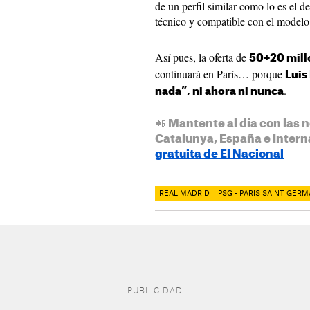
de un perfil similar como lo es el d
técnico y compatible con el model
Así pues, la oferta de
50+20 mill
continuará en París… porque
Luis
.
nada”, ni ahora ni nunca
📲 Mantente al día con las n
Catalunya, España e Intern
gratuita de El Nacional
REAL MADRID
PSG - PARIS SAINT GERM