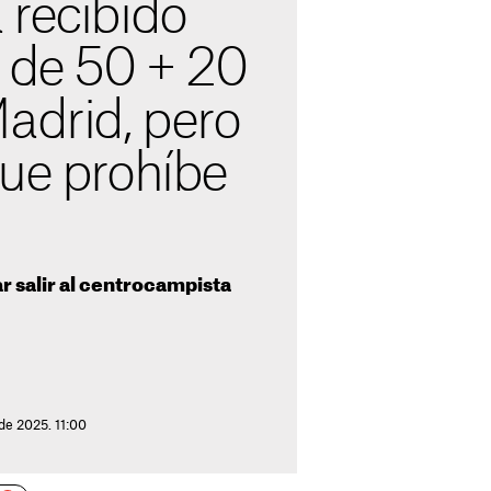
 recibido
a de 50 + 20
adrid, pero
que prohíbe
ar salir al centrocampista
de 2025. 11:00