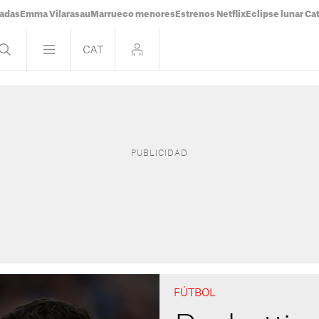
tadas
Emma Vilarasau
Marrueco menores
Estrenos Netflix
Eclipse lunar Ca
FÚTBOL