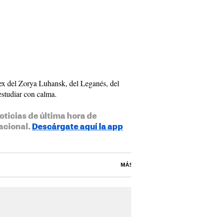
l ex del Zorya Luhansk, del Leganés, del
estudiar con calma.
oticias de última hora de
acional.
Descárgate aquí la app
MÁS