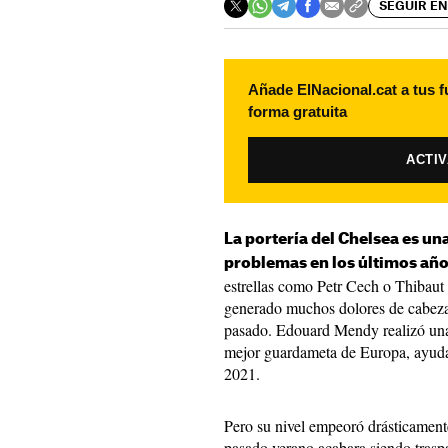
SEGUIR EN
Añade ElNacional.cat a tus f
forma gratuita
ACTI
La portería del Chelsea es 
problemas en los últimos año
estrellas como Petr Cech o Thibaut
generado muchos dolores de cabeza 
pasado. Edouard Mendy realizó una
mejor guardameta de Europa, ayud
2021.
Pero su nivel empeoró drásticamente
pasado verano acabara siendo trasp