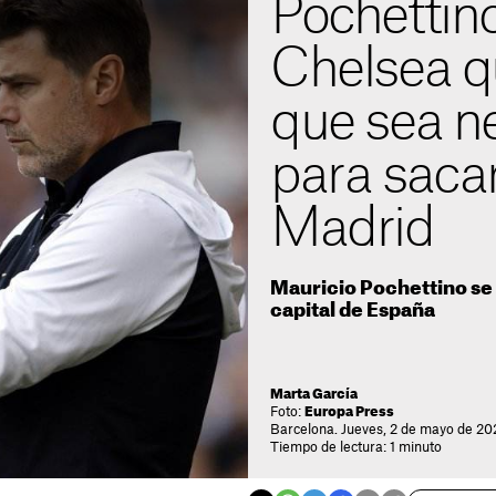
Pochettino
Chelsea q
que sea n
para sacar
Madrid
Mauricio Pochettino se 
capital de España
Marta García
Foto:
Europa Press
Barcelona. Jueves, 2 de mayo de 20
Tiempo de lectura: 1 minuto