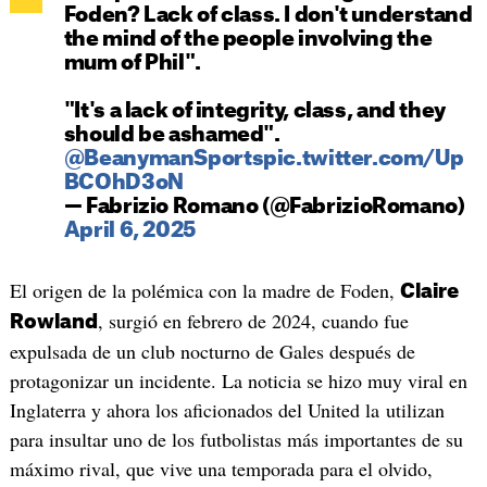
Foden? Lack of class. I don't understand
the mind of the people involving the
mum of Phil".
"It's a lack of integrity, class, and they
should be ashamed".
@BeanymanSports
pic.twitter.com/Up
BCOhD3oN
— Fabrizio Romano (@FabrizioRomano)
April 6, 2025
El origen de la polémica con la madre de Foden,
Claire
, surgió en febrero de 2024, cuando fue
Rowland
expulsada de un club nocturno de Gales después de
protagonizar un incidente. La noticia se hizo muy viral en
Inglaterra y ahora los aficionados del United la utilizan
para insultar uno de los futbolistas más importantes de su
máximo rival, que vive una temporada para el olvido,