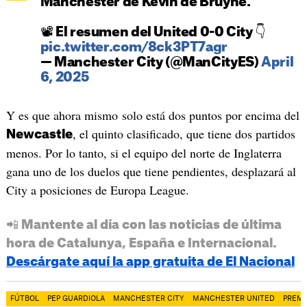
Manchester de Kevin de Bruyne.
📽 El resumen del United 0-0 City 👇
pic.twitter.com/8ck3PT7agr
— Manchester City (@ManCityES)
April
6, 2025
Y es que ahora mismo solo está dos puntos por encima del
, el quinto clasificado, que tiene dos partidos
Newcastle
menos. Por lo tanto, si el equipo del norte de Inglaterra
gana uno de los duelos que tiene pendientes, desplazará al
City a posiciones de Europa League.
📲 Mantente al día con las noticias de última
hora de Catalunya, España e Internacional.
Descárgate aquí la app gratuita de El Nacional
FÚTBOL
PEP GUARDIOLA
MANCHESTER CITY
MANCHESTER UNITED
PREMI