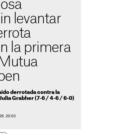
dosa
in levantar
errota
n la primera
 Mutua
pen
aído derrotada contra la
ulia Grabher (7-6 / 4-6 / 6-0)
026. 20:03