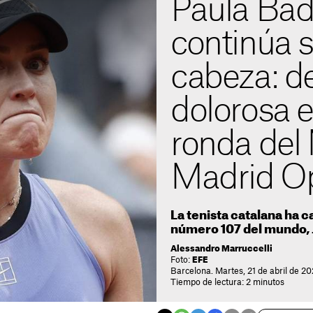
Paula Ba
continúa s
cabeza: d
dolorosa e
ronda del
Madrid O
La tenista catalana ha c
número 107 del mundo, J
Alessandro Marruccelli
Foto:
EFE
Barcelona. Martes, 21 de abril de 2
Tiempo de lectura: 2 minutos