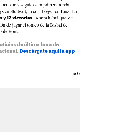
acumula tres seguidas en primera ronda.
s en Stuttgart, ni con Tagger en Linz. En
Ahora habrá que ver
 y 12 victorias.
ión de jugar el torneo de la Bisbal de
00 de Roma.
oticias de última hora de
acional.
Descárgate aquí la app
MÁS