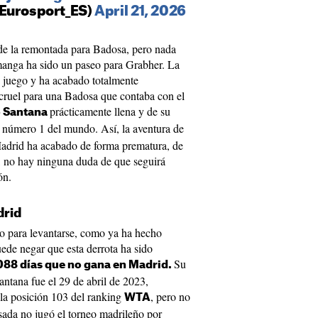
@Eurosport_ES)
April 21, 2026
o de la remontada para Badosa, pero nada
a manga ha sido un paseo para Grabher. La
 juego y ha acabado totalmente
cruel para una Badosa que contaba con el
prácticamente llena y de su
 Santana
, número 1 del mundo. Así, la aventura de
Madrid ha acabado de forma prematura, de
í, no hay ninguna duda de que seguirá
ón.
drid
po para levantarse, como ya ha hecho
ede negar que esta derrota ha sido
Su
088 días que no gana en Madrid.
antana fue el 29 de abril de 2023,
la posición 103 del ranking
, pero no
WTA
sada no jugó el torneo madrileño por