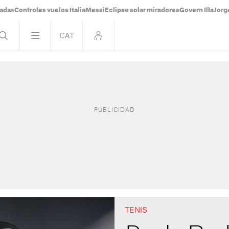
tadas
Controles vuelos Italia
Messi
Eclipse solar miradores
Govern Illa
Jorg
TENIS