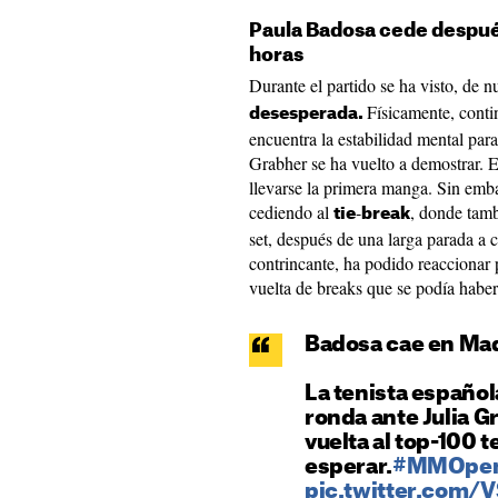
Paula Badosa cede después
horas
Durante el partido se ha visto, de
Físicamente, cont
desesperada.
encuentra la estabilidad mental pa
Grabher se ha vuelto a demostrar. En
llevarse la primera manga. Sin emb
cediendo al
-
, donde tamb
tie
break
set, después de una larga parada a 
contrincante, ha podido reaccionar 
vuelta de breaks que se podía haber
Badosa cae en Ma
La tenista español
ronda ante Julia Gr
vuelta al top-100 
esperar.
#MMOpe
pic.twitter.com/