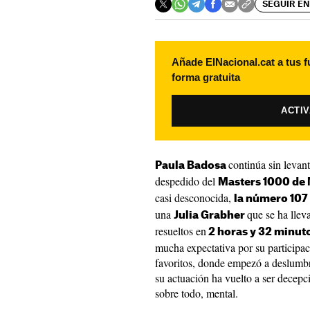
SEGUIR EN
Añade ElNacional.cat a tus f
forma gratuita
ACTI
continúa sin levant
Paula Badosa
despedido del
Masters 1000 de
casi desconocida,
la número 107
una
que se ha llev
Julia Grabher
resueltos en
2 horas y 32 minuto
mucha expectativa por su participac
favoritos, donde empezó a deslumbr
su actuación ha vuelto a ser decepc
sobre todo, mental.