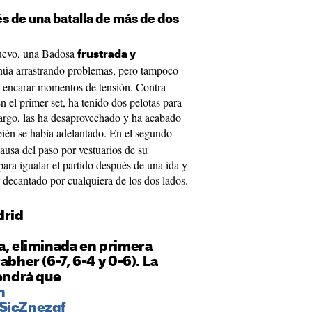
 de una batalla de más de dos
 nuevo, una Badosa
frustrada y
inúa arrastrando problemas, pero tampoco
ra encarar momentos de tensión. Contra
 el primer set, ha tenido dos pelotas para
argo, las ha desaprovechado y ha acabado
ién se había adelantado. En el segundo
causa del paso por vestuarios de su
para igualar el partido después de una ida y
 decantado por cualquiera de los dos lados.
drid
a, eliminada en primera
abher (6-7, 6-4 y 0-6). La
tendrá que
n
VSjcZnezgf