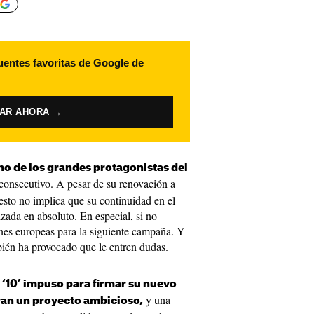
uentes favoritas de Google de
VAR AHORA →
no de los grandes protagonistas del
 consecutivo. A pesar de su renovación a
esto no implica que su continuidad en el
zada en absoluto. En especial, si no
ones europeas para la siguiente campaña. Y
ién ha provocado que le entren dudas.
 ‘10’ impuso para firmar su nuevo
y una
ran un proyecto ambicioso,