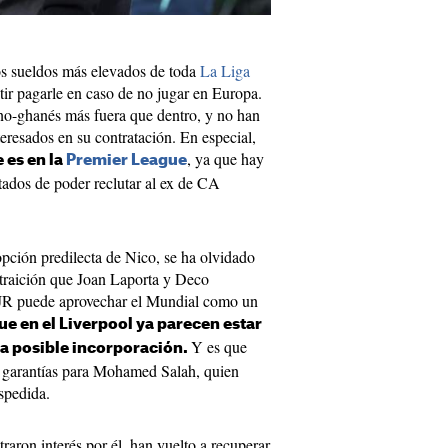
os sueldos más elevados de toda
La Liga
tir pagarle en caso de no jugar en Europa.
ano-ghanés más fuera que dentro, y no han
teresados en su contratación. En especial,
, ya que hay
 es en la
Premier League
ados de poder reclutar al ex de CA
 opción predilecta de Nico, se ha olvidado
 traición que Joan Laporta y Deco
 JR puede aprovechar el Mundial como un
e en el Liverpool ya parecen estar
Y es que
a posible incorporación.
e garantías para Mohamed Salah, quien
spedida.
raron interés por él, han vuelto a recuperar