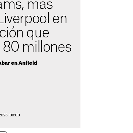
iams, más
Liverpool en
ción que
 80 millones
abar en Anfield
2026. 08:00