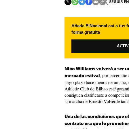
SEGUIR EN
Añade ElNacional.cat a tus f
forma gratuita
ACTI
Nico Williams volverá a ser u
, por tercer año
mercado estival
largo plazo hace menos de un año, 
Athletic Club de Bilbao esté garanti
consiguen clasificarse a competici
la marcha de Ernesto Valverde tamb
Una de las condiciones que el
contrato era que le prometie