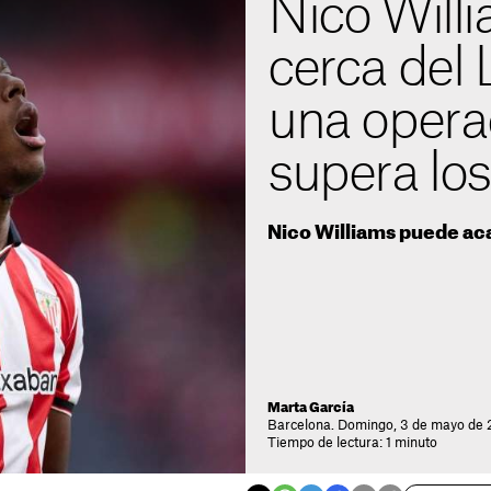
Nico Will
cerca del 
una opera
supera los
Nico Williams puede ac
Marta García
Barcelona. Domingo, 3 de mayo de 
Tiempo de lectura: 1 minuto