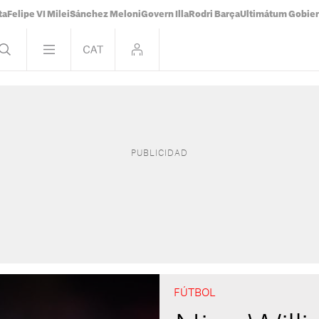
ta
Felipe VI Milei
Sánchez Meloni
Govern Illa
Rodri Barça
Ultimátum Gobiern
FÚTBOL