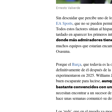
Ernesto Valverde
Sin descuidar que percibe uno de l
EA Sports
, que no se pueden permi
Todos estos factores sitúan al hisp
tardado en aparecer los primeros in
donde más admiradores tiene
muchos equipos que estarían encant
Osasuna.
Porque el
Barça
, que todavía es la
definitivamente de él después de la
experimentaron en 2025. Williams
buen escaparate para lucirse,
aunqu
bastante convencidos con un
necesitan encontrar a un sucesor d
hace unas semanas comunicó su de
Los ‘reds’, que en el pasado ya most