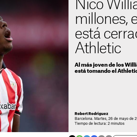
Nico Will
millones, 
está cerra
Athletic
Al más joven de los Will
está tomando el Athleti
Robert Rodriguez
Barcelona. Martes, 26 de mayo de 2
Tiempo de lectura: 2 minutos