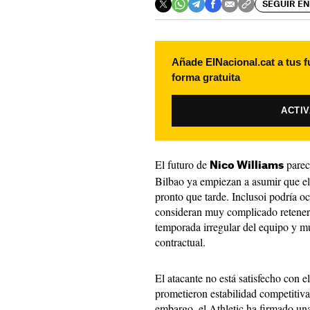
SEGUIR EN
Añade ElNacional.cat a tus f
forma gratuita
ACTI
El futuro de
parec
Nico Williams
Bilbao ya empiezan a asumir que el
pronto que tarde. Inclusoi podría o
consideran muy complicado retener 
temporada irregular del equipo y mu
contractual.
El atacante no está satisfecho con 
prometieron estabilidad competitiva
embargo, el Athletic ha firmado un