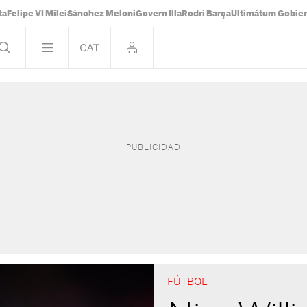
ta
Felipe VI Milei
Sánchez Meloni
Govern Illa
Rodri Barça
Ultimátum Gobiern
FÚTBOL