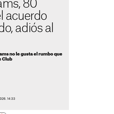
iams, 80
el acuerdo
do, adiós al
iams no le gusta el rumbo que
c Club
026. 14:33