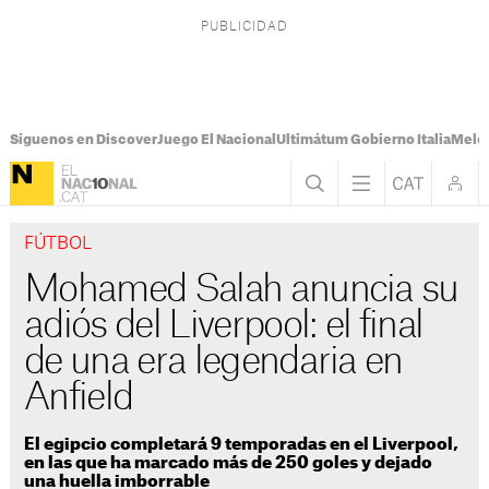
Síguenos en Discover
Juego El Nacional
Ultimátum Gobierno Italia
Melon
FÚTBOL
Mohamed Salah anuncia su
adiós del Liverpool: el final
de una era legendaria en
Anfield
El egipcio completará 9 temporadas en el Liverpool,
en las que ha marcado más de 250 goles y dejado
una huella imborrable