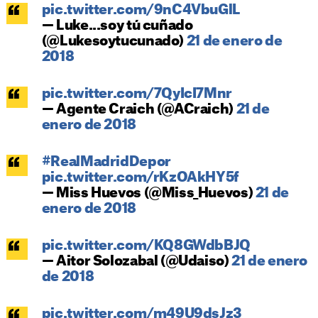
pic.twitter.com/9nC4VbuGlL
— Luke...soy tú cuñado
(@Lukesoytucunado)
21 de enero de
2018
pic.twitter.com/7QyIcI7Mnr
— Agente Craich (@ACraich)
21 de
enero de 2018
#RealMadridDepor
pic.twitter.com/rKzOAkHY5f
— Miss Huevos (@Miss_Huevos)
21 de
enero de 2018
pic.twitter.com/KQ8GWdbBJQ
— Aitor Solozabal (@Udaiso)
21 de enero
de 2018
pic.twitter.com/m49U9dsJz3