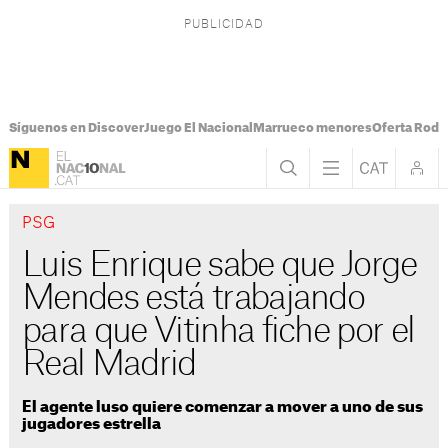
Síguenos en Discover
Juego El Nacional
Marrueco menores
Oferta Rodri
PSG
Luis Enrique sabe que Jorge
Mendes está trabajando
para que Vitinha fiche por el
Real Madrid
El agente luso quiere comenzar a mover a uno de sus
jugadores estrella