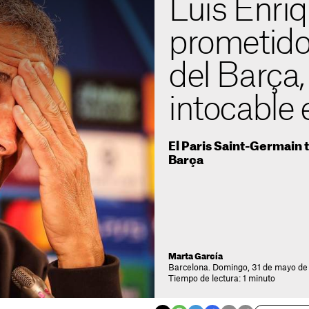
Luis Enriq
prometido 
del Barça,
intocable
El Paris Saint-Germain t
Barça
Marta García
Barcelona. Domingo, 31 de mayo de
Tiempo de lectura: 1 minuto