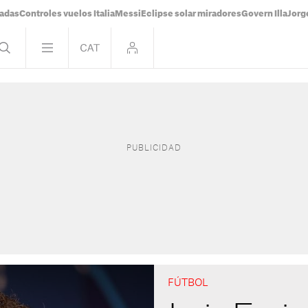
tadas
Controles vuelos Italia
Messi
Eclipse solar miradores
Govern Illa
Jorg
FÚTBOL