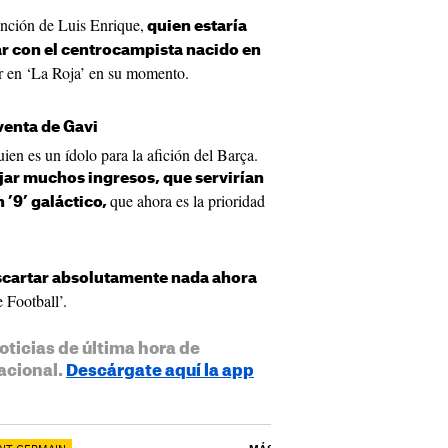
ención de Luis Enrique,
quien estaría
ar con el centrocampista nacido en
ar en ‘La Roja’ en su momento.
venta de Gavi
ien es un ídolo para la afición del Barça.
jar muchos ingresos, que servirían
que ahora es la prioridad
n ’9’ galáctico,
scartar absolutamente nada ahora
 Football’.
oticias de última hora de
acional.
Descárgate aquí la app