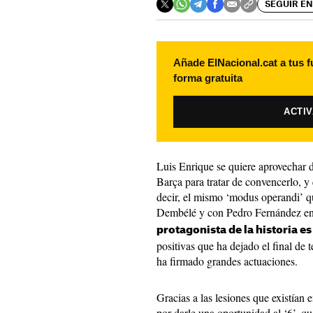
SEGUIR EN
Añade ElNacional.cat a tus f
forma gratuita
ACTI
Luis Enrique se quiere aprovechar 
Barça para tratar de convencerlo, y
decir, el mismo ‘modus operandi’ 
Dembélé y con Pedro Fernández en 
protagonista de la historia es
positivas que ha dejado el final de
ha firmado grandes actuaciones.
Gracias a las lesiones que existían e
por darle una oportunidad al ‘6’, 