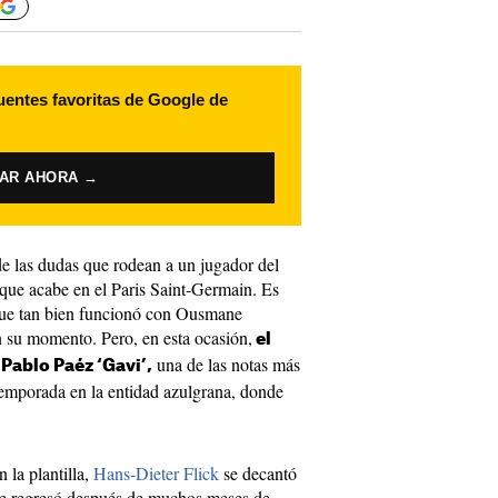
uentes favoritas de Google de
VAR AHORA →
de las dudas que rodean a un jugador del
 que acabe en el Paris Saint-Germain. Es
que tan bien funcionó con Ousmane
su momento. Pero, en esta ocasión,
el
una de las notas más
 Pablo Paéz ‘Gavi’,
 temporada en la entidad azulgrana, donde
n la plantilla,
Hans-Dieter Flick
se decantó
que regresó después de muchos meses de