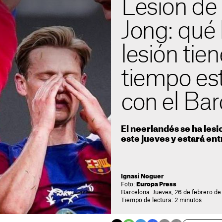
Lesión de
Jong: qué 
lesión tie
tiempo es
con el Ba
El neerlandés se ha les
este jueves y estará ent
Ignasi Noguer
Foto:
Europa Press
Barcelona. Jueves, 26 de febrero de
Tiempo de lectura: 2 minutos