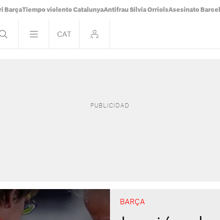
i Barça
Tiempo violento Catalunya
Antifrau Sílvia Orriols
Asesinato Barce
BARÇA