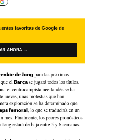
uentes favoritas de Google de
VAR AHORA →
para las próximas
enkie de Jong
 que el
se jugará todos los títulos.
Barça
na el centrocampista neerlandés se ha
te jueves, unas molestias que han
mera exploración se ha determinado que
, lo que se traduciría en un
ceps femoral
n mes. Finalmente, los peores pronósticos
Jong estará de baja entre 5 y 6 semanas.