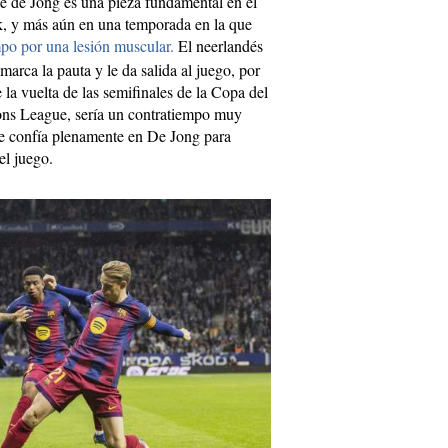
ie de Jong es una pieza fundamental en el
k, y más aún en una temporada en la que
mpo por una lesión muscular.
El neerlandés
arca la pauta y le da salida al juego, por
e la vuelta de las semifinales de la Copa del
ons League, sería un contratiempo muy
ue confía plenamente en De Jong para
el juego.