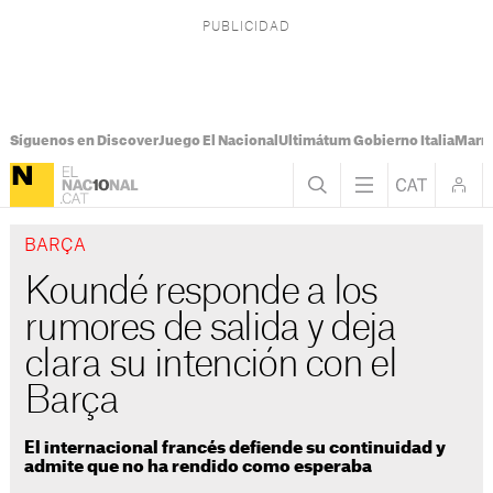
Síguenos en Discover
Juego El Nacional
Ultimátum Gobierno Italia
Marr
BARÇA
Koundé responde a los
rumores de salida y deja
clara su intención con el
Barça
El internacional francés defiende su continuidad y
admite que no ha rendido como esperaba