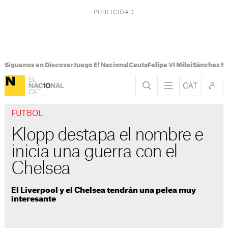
Síguenos en Discover
Juego El Nacional
Ceuta
Felipe VI Milei
Sánchez M
FUTBOL
Klopp destapa el nombre e
inicia una guerra con el
Chelsea
El Liverpool y el Chelsea tendrán una pelea muy
interesante