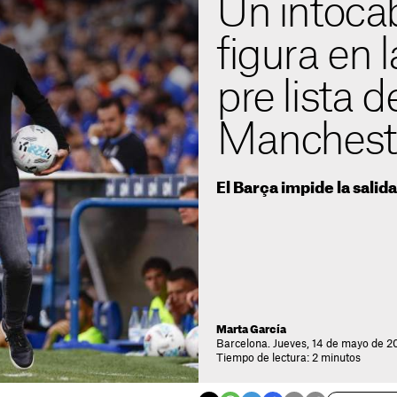
Un intocab
figura en 
pre lista d
Manchest
El Barça impide la salida
Marta García
Barcelona. Jueves, 14 de mayo de 2
Tiempo de lectura: 2 minutos