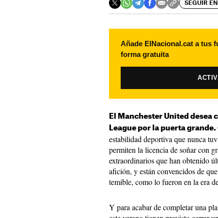
SEGUIR EN
Añade ElNacional.cat a tus f
forma gratuita
ACTI
El Manchester United desea c
League por la puerta grande.
estabilidad deportiva que nunca tu
permiten la licencia de soñar con g
extraordinarios que han obtenido úl
afición, y están convencidos de que
temible, como lo fueron en la era d
Y para acabar de completar una plant
este verano tienen previsto cerrar u