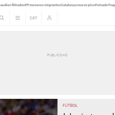
audios filtrados
PP menores migrantes
Catalunya nuevo pico
Peinado
Trag
FÚTBOL