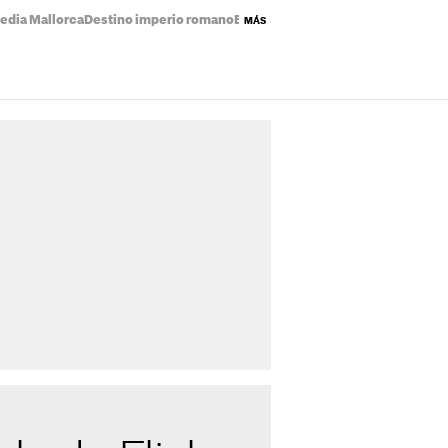
edia Mallorca
Destino imperio romano
Eclipse solar mapa
Precio de la luz
MÁS