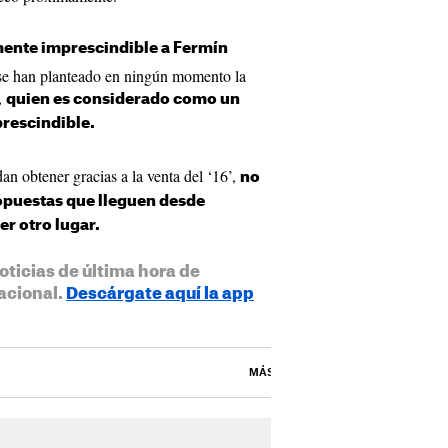
mente imprescindible a Fermín
 se han planteado en ningún momento la
,
quien es considerado como un
rescindible.
n obtener gracias a la venta del ‘16’,
no
opuestas que lleguen desde
r otro lugar.
oticias de última hora de
acional.
Descárgate aquí la app
MÁS