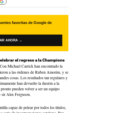
uentes favoritas de Google de
VAR AHORA →
elebrar el regreso a la Champions
Con Michael Carrick han encontrado la
vieron a las órdenes de Ruben Amorim, y se
randes cosas. Los resultados tan regulares y
timamente han devuelto la ilusión a la
 pronto pueden volver a ser un equipo
e sir Alex Ferguson.
illa capaz de pelear por todos los títulos,
na serie de incorporaciones estelares. Por