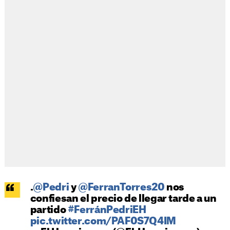
.
@Pedri
y
@FerranTorres20
nos
confiesan el precio de llegar tarde a un
partido
#FerránPedriEH
pic.twitter.com/PAF0S7Q4IM