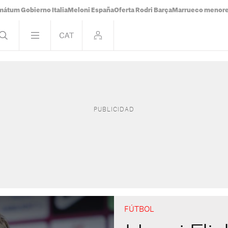
mátum Gobierno Italia
Meloni España
Oferta Rodri Barça
Marrueco menor
FÚTBOL