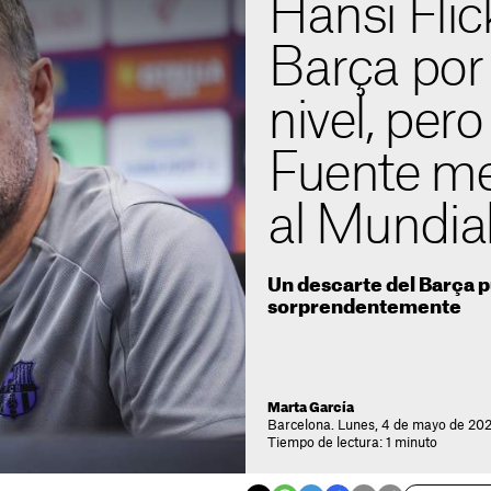
Hansi Flic
Barça por 
nivel, pero
Fuente med
al Mundia
Un descarte del Barça p
sorprendentemente
Marta García
Barcelona. Lunes, 4 de mayo de 202
Tiempo de lectura: 1 minuto