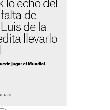
k lo echó del
falta de
 Luis de la
ita llevarlo
l
uede jugar el Mundial
6. 17:08