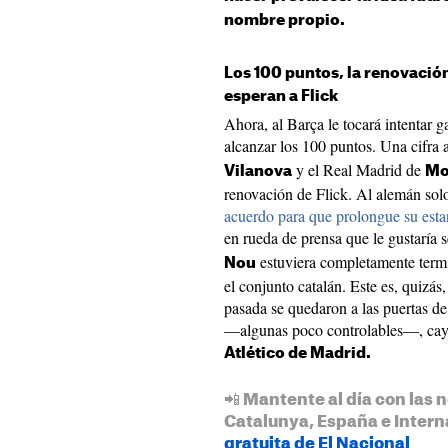
nombre propio.
Los 100 puntos, la renovación
esperan a Flick
Ahora, al Barça le tocará intentar g
alcanzar los 100 puntos. Una cifra 
y el Real Madrid de
Vilanova
Mo
renovación de Flick. Al alemán sol
acuerdo para que prolongue su estan
en rueda de prensa que le gustaría 
estuviera completamente ter
Nou
el conjunto catalán. Este es, quizás
pasada se quedaron a las puertas de 
—algunas poco controlables—, cayer
Atlético de Madrid.
📲 Mantente al día con las n
Catalunya, España e Intern
gratuita de El Nacional