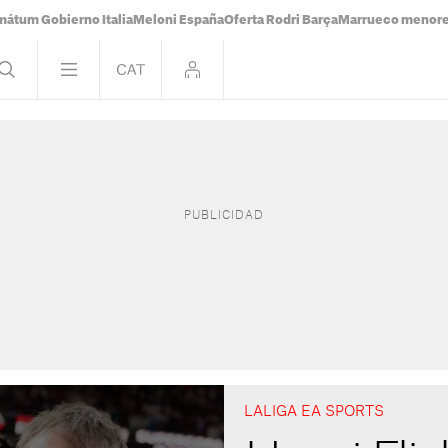
mátum Gobierno Italia
Meloni España
Oferta Rodri Barça
Marrueco menor
LALIGA EA SPORTS