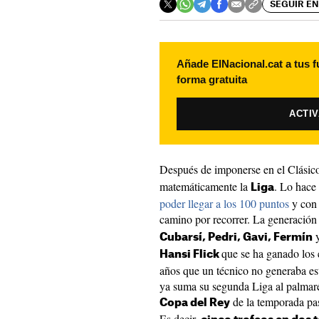
SEGUIR EN
Añade ElNacional.cat a tus f
forma gratuita
ACTI
Después de imponerse en el Clásico
matemáticamente la
. Lo hace
Liga
poder llegar a los 100 puntos
y con 
camino por recorrer. La generación
y
Cubarsí, Pedri, Gavi, Fermín
que se ha ganado los 
Hansi Flick
años que un técnico no generaba es
ya suma su segunda Liga al palmarés
de la temporada pa
Copa del Rey
Es decir,