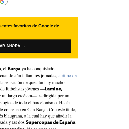
uentes favoritas de Google de
VAR AHORA →
, el
ya ha conquistado
Barça
 cuando aún faltan tres jornadas,
a ritmo de
la sensación de que aún hay mucho
 de futbolistas jóvenes —
Lamine,
 un largo etcétera— es dirigida por un
elogios de todo el barcelonismo. Hacía
te consenso en Can Barça. Con este título,
 blaugrana, a la cual hay que añadir la
sada y las dos
.
Supercopas de España
No es poca cosa.