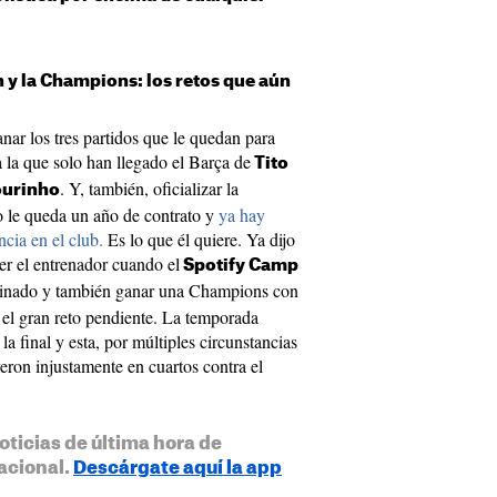
 y la Champions: los retos que aún
anar los tres partidos que le quedan para
a la que solo han llegado el Barça de
Tito
. Y, también, oficializar la
urinho
o le queda un año de contrato y
ya hay
cia en el club.
Es lo que él quiere. Ya dijo
ser el entrenador cuando el
Spotify Camp
minado y también ganar una Champions con
, el gran reto pendiente. La temporada
la final y esta, por múltiples circunstancias
on injustamente en cuartos contra el
oticias de última hora de
acional.
Descárgate aquí la app