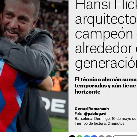
Hansi Flick
arquitecto
campeón 
alrededor
generació
El técnico alemán suma 
temporadas y aún tiene e
horizonte
Gerard Romañach
Foto:
@pablogavi
Barcelona. Domingo, 10 de mayo de
Tiempo de lectura: 2 minutos